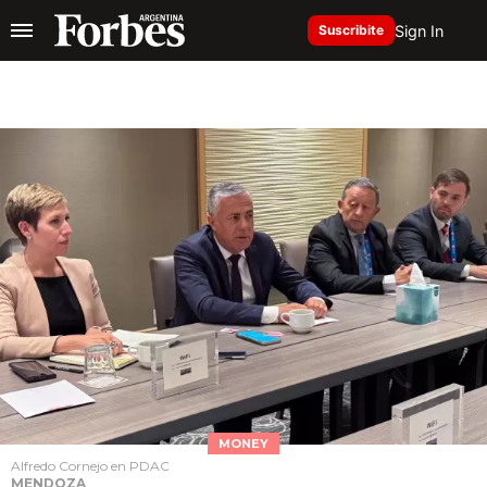
Sign In
Suscribite
MONEY
Alfredo Cornejo en PDAC
MENDOZA