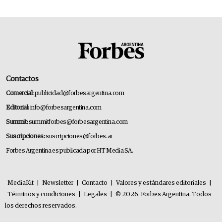
Contactos
Comercial:
publicidad@forbesargentina.com
Editorial:
info@forbesargentina.com
Summit:
summitforbes@forbesargentina.com
Suscripciones:
suscripciones@forbes.ar
Forbes Argentina es publicada por HT Media SA.
MediaKit
|
Newsletter
|
Contacto
|
Valores y estándares editoriales
|
Términos y condiciones
|
Legales
|
© 2026. Forbes Argentina. Todos
los derechos reservados.