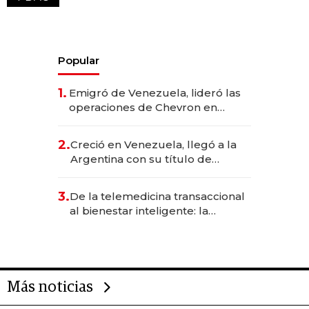
Popular
1.
Emigró de Venezuela, lideró las
operaciones de Chevron en
EE.UU. y hoy es la única mujer
CEO en Vaca Muerta
2.
Creció en Venezuela, llegó a la
Argentina con su título de
abogado y construyó un imperio
gastronómico que revoluciona
3.
De la telemedicina transaccional
las marcas "fast premium"
al bienestar inteligente: la
evolución de doc24 para
transformar a las organizaciones
Más noticias