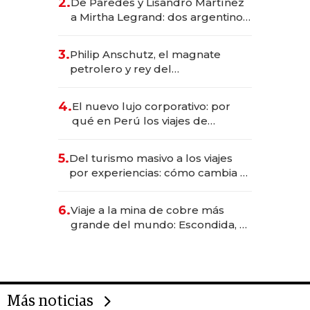
2.
De Paredes y Lisandro Martínez
las marcas "fast premium"
a Mirtha Legrand: dos argentinos
impulsan el negocio del wellness
deportivo y el cuidado corporal
3.
Philip Anschutz, el magnate
petrolero y rey del
entretenimiento que va por la
licitación de Tecnópolis junto a
4.
El nuevo lujo corporativo: por
Fénix
qué en Perú los viajes de
negocios dejan de ser reuniones
para convertirse en experiencias
5.
Del turismo masivo a los viajes
transformadoras
por experiencias: cómo cambia el
negocio de la asistencia al viajero
6.
Viaje a la mina de cobre más
grande del mundo: Escondida, el
gigante chileno que exporta US$
14.000 millones anuales
Más noticias