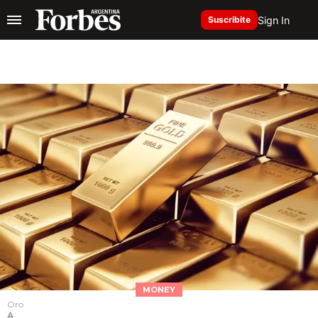
Sign In
Suscribite
MONEY
Oro
A