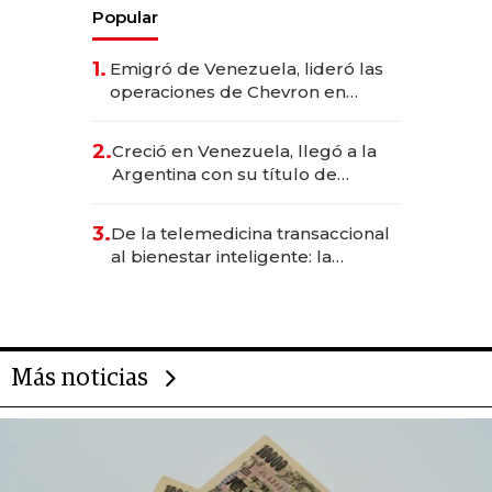
Popular
1.
Emigró de Venezuela, lideró las
operaciones de Chevron en
EE.UU. y hoy es la única mujer
CEO en Vaca Muerta
2.
Creció en Venezuela, llegó a la
Argentina con su título de
abogado y construyó un imperio
gastronómico que revoluciona
3.
De la telemedicina transaccional
las marcas "fast premium"
al bienestar inteligente: la
evolución de doc24 para
transformar a las organizaciones
Más noticias