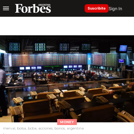
Sign In
Suscribite
MONEY
merval, bolsa, bcba, acciones, bonos, argentina
.