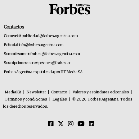
Contactos
Comercial:
publicidad@forbesargentina.com
Editorial:
info@forbesargentina.com
Summit:
summitforbes@forbesargentina.com
Suscripciones:
suscripciones@forbes.ar
Forbes Argentina es publicada por HT Media SA.
MediaKit
|
Newsletter
|
Contacto
|
Valores y estándares editoriales
|
Términos y condiciones
|
Legales
|
© 2026. Forbes Argentina. Todos
los derechos reservados.