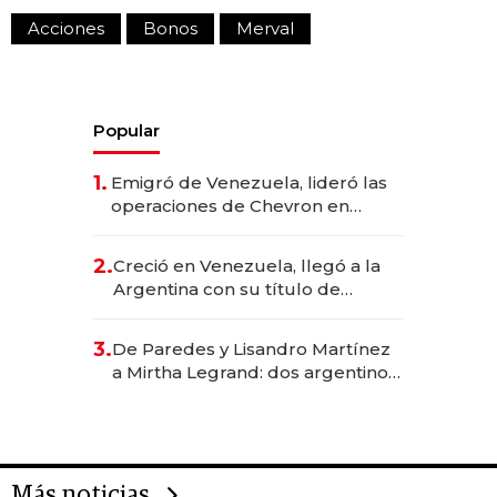
Acciones
Bonos
Merval
Popular
1.
Emigró de Venezuela, lideró las
operaciones de Chevron en
EE.UU. y hoy es la única mujer
CEO en Vaca Muerta
2.
Creció en Venezuela, llegó a la
Argentina con su título de
abogado y construyó un imperio
gastronómico que revoluciona
3.
De Paredes y Lisandro Martínez
las marcas "fast premium"
a Mirtha Legrand: dos argentinos
impulsan el negocio del wellness
deportivo y el cuidado corporal
Más noticias