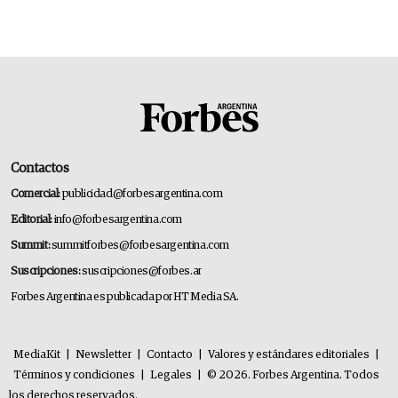
Contactos
Comercial:
publicidad@forbesargentina.com
Editorial:
info@forbesargentina.com
Summit:
summitforbes@forbesargentina.com
Suscripciones:
suscripciones@forbes.ar
Forbes Argentina es publicada por HT Media SA.
MediaKit
|
Newsletter
|
Contacto
|
Valores y estándares editoriales
|
Términos y condiciones
|
Legales
|
© 2026. Forbes Argentina. Todos
los derechos reservados.