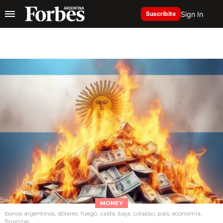
Sign In
Suscribite
MONEY
bonos argentinos, dólares, fuego, caída, baja, colapso, país, economía,
finanzas