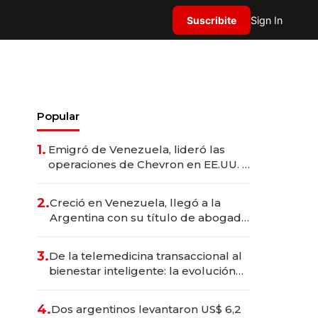
Suscribite
Sign In
Popular
1.
Emigró de Venezuela, lideró las
operaciones de Chevron en EE.UU. y
hoy es la única mujer CEO en Vaca
Muerta
2.
Creció en Venezuela, llegó a la
Argentina con su título de abogado
y construyó un imperio
gastronómico que revoluciona las
3.
De la telemedicina transaccional al
marcas "fast premium"
bienestar inteligente: la evolución
de doc24 para transformar a las
organizaciones
4.
Dos argentinos levantaron US$ 6,2