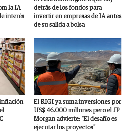
om la IA
detrás de los fondos para
de interés
invertir en empresas de IA antes
de su salida a bolsa
 inflación
El RIGI ya suma inversiones por
el
US$ 46.000 millones pero el JP
EC
Morgan advierte: "El desafío es
ejecutar los proyectos"