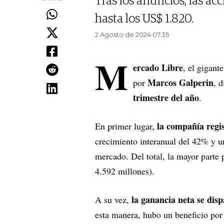
Tras los anuncios, las a
hasta los US$ 1.820.
2 Agosto de 2024 07.35
M
ercado Libre
, el gigant
Marcos Galperin
por
, 
trimestre del año
.
la compañía regi
En primer lugar,
crecimiento interanual del 42% y un
mercado. Del total, la mayor parte 
4.592 millones).
la ganancia neta se dis
A su vez,
esta manera, hubo un beneficio por