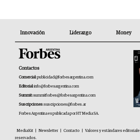
Innovación
Liderazgo
Money
Contactos
Comercial:
publicidad@forbesargentina.com
Editorial:
info@forbesargentina.com
Summit:
summitforbes@forbesargentina.com
Suscripciones:
suscripciones@forbes.ar
Forbes Argentina es publicada por HT Media SA.
MediaKit
|
Newsletter
|
Contacto
|
Valores y estándares editorial
reservados.