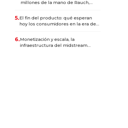
millones de la mano de Rauch,
Englebienne y Woloski
5.
El fin del producto: qué esperan
hoy los consumidores en la era de
las experiencias inteligentes
6.
Monetización y escala, la
infraestructura del midstream
busca destrabar el potencial de
Vaca Muerta