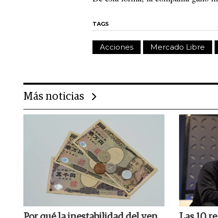
TAGS
Acciones
Mercado Libre
Más noticias
Por qué la inestabilidad del yen
Las 10 re