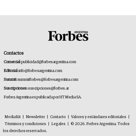
Contactos
Comercial:
publicidad@forbesargentina.com
Editorial:
info@forbesargentina.com
Summit:
summitforbes@forbesargentina.com
Suscripciones:
suscripciones@forbes.ar
Forbes Argentina es publicada por HT Media SA.
MediaKit
|
Newsletter
|
Contacto
|
Valores y estándares editoriales
|
Términos y condiciones
|
Legales
|
© 2026. Forbes Argentina. Todos
los derechos reservados.