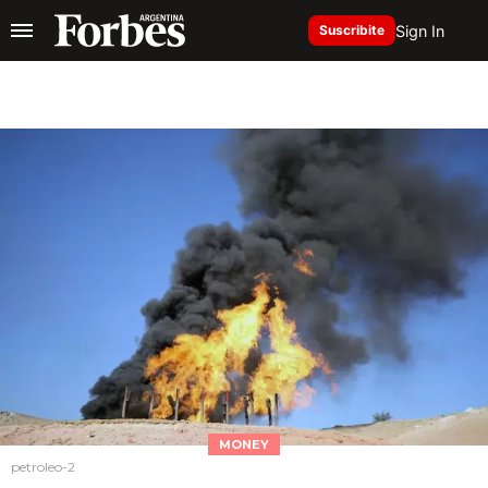
Sign In
Suscribite
MONEY
petroleo-2