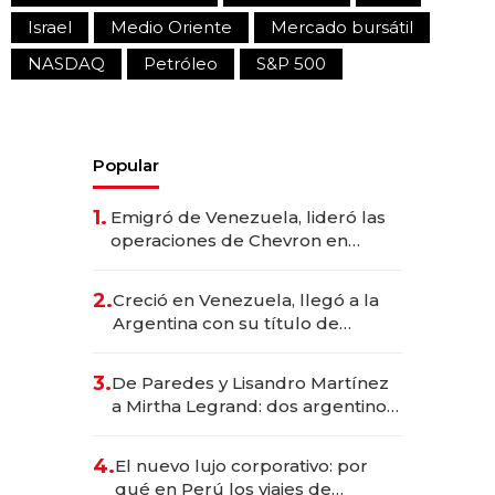
Israel
Medio Oriente
Mercado bursátil
NASDAQ
Petróleo
S&P 500
Popular
1.
Emigró de Venezuela, lideró las
operaciones de Chevron en
EE.UU. y hoy es la única mujer
CEO en Vaca Muerta
2.
Creció en Venezuela, llegó a la
Argentina con su título de
abogado y construyó un imperio
gastronómico que revoluciona
3.
De Paredes y Lisandro Martínez
las marcas "fast premium"
a Mirtha Legrand: dos argentinos
impulsan el negocio del wellness
deportivo y el cuidado corporal
4.
El nuevo lujo corporativo: por
qué en Perú los viajes de