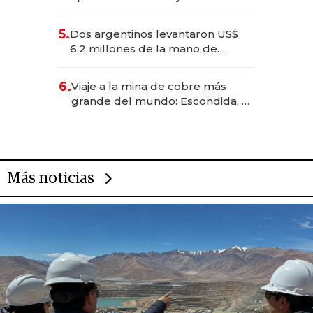
negocios dejan de ser reuniones
para convertirse en experiencias
5.
Dos argentinos levantaron US$
transformadoras
6,2 millones de la mano de
Rauch, Englebienne y Woloski
6.
Viaje a la mina de cobre más
grande del mundo: Escondida, el
gigante chileno que exporta US$
14.000 millones anuales
Más noticias