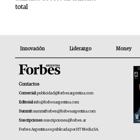
total
Innovación
Liderazgo
Money
Contactos
Comercial:
publicidad@forbesargentina.com
Editorial:
info@forbesargentina.com
Summit:
summitforbes@forbesargentina.com
Suscripciones:
suscripciones@forbes.ar
Forbes Argentina es publicada por HT Media SA.