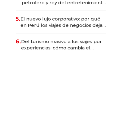
petrolero y rey del entretenimiento
que va por la licitación de
Tecnópolis junto a Fénix
5.
El nuevo lujo corporativo: por qué
en Perú los viajes de negocios dejan
de ser reuniones para convertirse
en experiencias transformadoras
6.
Del turismo masivo a los viajes por
experiencias: cómo cambia el
negocio de la asistencia al viajero