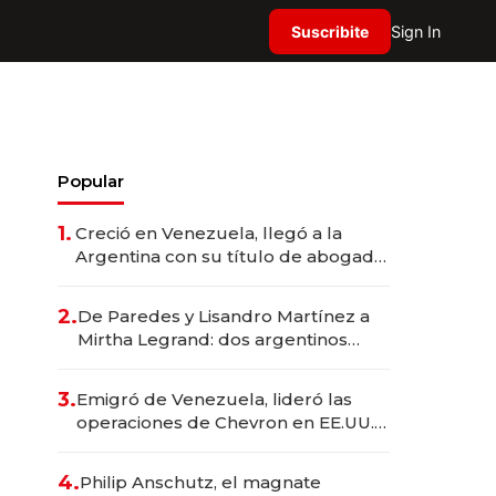
Suscribite
Sign In
Popular
1.
Creció en Venezuela, llegó a la
Argentina con su título de abogado
y construyó un imperio
gastronómico que revoluciona las
2.
De Paredes y Lisandro Martínez a
marcas "fast premium"
Mirtha Legrand: dos argentinos
impulsan el negocio del wellness
deportivo y el cuidado corporal
3.
Emigró de Venezuela, lideró las
operaciones de Chevron en EE.UU. y
hoy es la única mujer CEO en Vaca
Muerta
4.
Philip Anschutz, el magnate