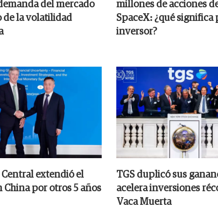
 demanda del mercado
millones de acciones d
de la volatilidad
SpaceX: ¿qué significa 
a
inversor?
 Central extendió el
TGS duplicó sus gananc
 China por otros 5 años
acelera inversiones réc
Vaca Muerta