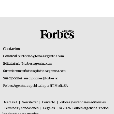
Contactos
Comercial:
publicidad@forbesargentina.com
Editorial:
info@forbesargentina.com
Summit:
summitforbes@forbesargentina.com
Suscripciones:
suscripciones@forbes.ar
Forbes Argentina es publicada por HT Media SA.
MediaKit
|
Newsletter
|
Contacto
|
Valores y estándares editoriales
|
Términos y condiciones
|
Legales
|
© 2026. Forbes Argentina. Todos