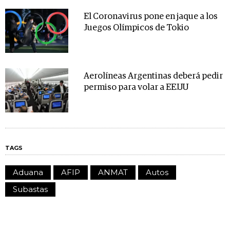
El Coronavirus pone en jaque a los
Juegos Olímpicos de Tokio
Aerolíneas Argentinas deberá pedir
permiso para volar a EE.UU
TAGS
Aduana
AFIP
ANMAT
Autos
Subastas