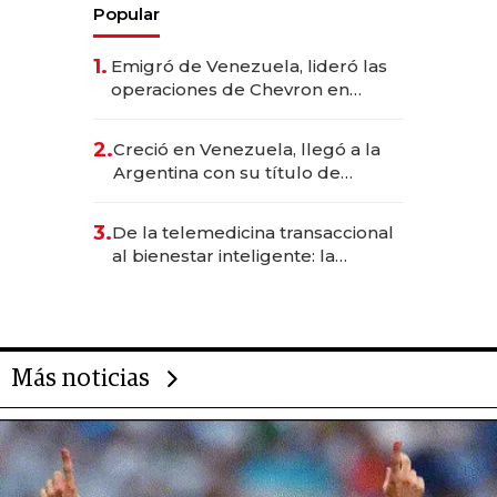
Popular
1.
Emigró de Venezuela, lideró las
operaciones de Chevron en
EE.UU. y hoy es la única mujer
CEO en Vaca Muerta
2.
Creció en Venezuela, llegó a la
Argentina con su título de
abogado y construyó un imperio
gastronómico que revoluciona
3.
De la telemedicina transaccional
las marcas "fast premium"
al bienestar inteligente: la
evolución de doc24 para
transformar a las organizaciones
Más noticias