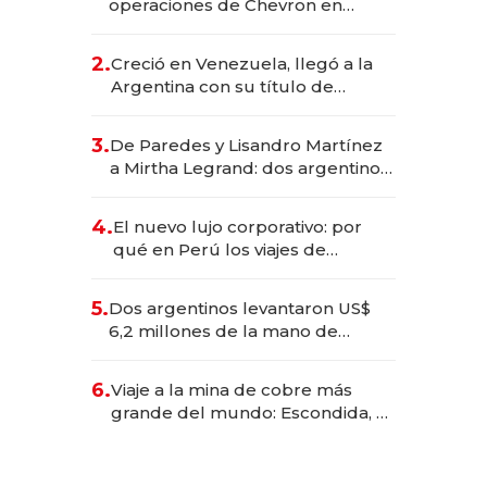
operaciones de Chevron en
EE.UU. y hoy es la única mujer
CEO en Vaca Muerta
2.
Creció en Venezuela, llegó a la
Argentina con su título de
abogado y construyó un imperio
gastronómico que revoluciona
3.
De Paredes y Lisandro Martínez
las marcas "fast premium"
a Mirtha Legrand: dos argentinos
impulsan el negocio del wellness
deportivo y el cuidado corporal
4.
El nuevo lujo corporativo: por
qué en Perú los viajes de
negocios dejan de ser reuniones
para convertirse en experiencias
5.
Dos argentinos levantaron US$
transformadoras
6,2 millones de la mano de
Rauch, Englebienne y Woloski
6.
Viaje a la mina de cobre más
grande del mundo: Escondida, el
gigante chileno que exporta US$
14.000 millones anuales