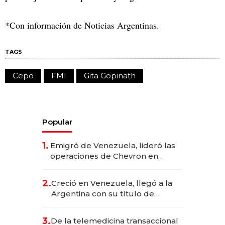
*Con información de Noticias Argentinas.
TAGS
Cepo
FMI
Gita Gopinath
Popular
1.
Emigró de Venezuela, lideró las
operaciones de Chevron en
EE.UU. y hoy es la única mujer
CEO en Vaca Muerta
2.
Creció en Venezuela, llegó a la
Argentina con su título de
abogado y construyó un imperio
gastronómico que revoluciona
3.
De la telemedicina transaccional