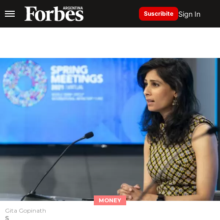
Sign In
Suscribite
MONEY
Gita Gopinath
S