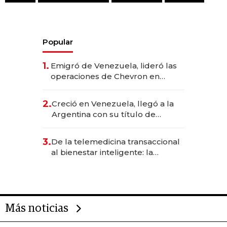
Popular
1.
Emigró de Venezuela, lideró las
operaciones de Chevron en
EE.UU. y hoy es la única mujer
CEO en Vaca Muerta
2.
Creció en Venezuela, llegó a la
Argentina con su título de
abogado y construyó un imperio
gastronómico que revoluciona
3.
De la telemedicina transaccional
las marcas "fast premium"
al bienestar inteligente: la
evolución de doc24 para
transformar a las organizaciones
Más noticias