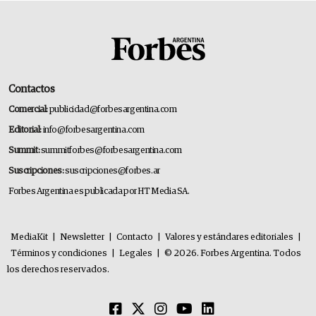
Contactos
Comercial:
publicidad@forbesargentina.com
Editorial:
info@forbesargentina.com
Summit:
summitforbes@forbesargentina.com
Suscripciones:
suscripciones@forbes.ar
Forbes Argentina es publicada por HT Media SA.
MediaKit
|
Newsletter
|
Contacto
|
Valores y estándares editoriales
|
Términos y condiciones
|
Legales
|
© 2026. Forbes Argentina. Todos
los derechos reservados.