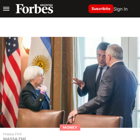
Sign In
Suscribite
MONEY
Massa FMI
MASSA FMI