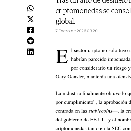
Tras un año de deshielo r
criptomonedas se consoli
global.
7 Enero de 2026 08.20
E
l sector cripto no solo tuv
habrían parecido impensadas
por considerarlo un riesgo 
Gary Gensler, mantenía una ofensiva
La industria finalmente obtuvo lo q
por cumplimiento”, la aprobación 
centrada en las
stablecoins
—, la cr
del gobierno de EE.UU. y el nombra
criptomonedas tanto en la SEC co