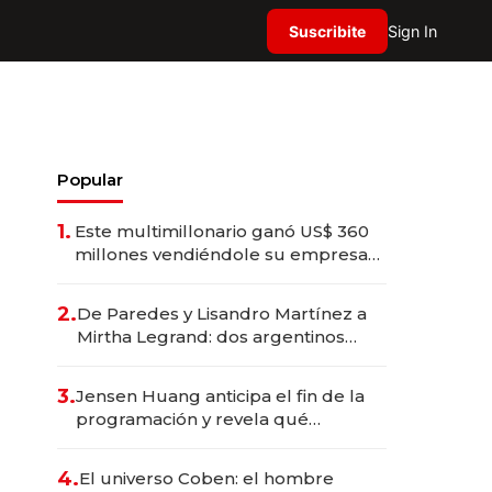
Suscribite
Sign In
Popular
1.
Este multimillonario ganó US$ 360
millones vendiéndole su empresa
de psicodélicos a Eli Lilly
2.
De Paredes y Lisandro Martínez a
Mirtha Legrand: dos argentinos
impulsan el negocio del wellness
deportivo y el cuidado corporal
3.
Jensen Huang anticipa el fin de la
programación y revela qué
aprender para trabajar con IA
4.
El universo Coben: el hombre