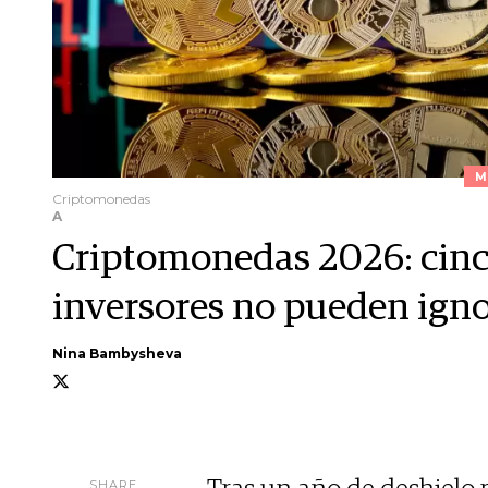
M
Criptomonedas
A
Criptomonedas 2026: cinc
inversores no pueden igno
Nina Bambysheva
SHARE