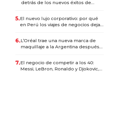
detrás de los nuevos éxitos de
Netflix
5.
El nuevo lujo corporativo: por qué
en Perú los viajes de negocios dejan
de ser reuniones para convertirse
en experiencias transformadoras
6.
L’Oréal trae una nueva marca de
maquillaje a la Argentina después
de 8 años: la estrategia para
conquistar a la Generación Z
7.
El negocio de competir a los 40:
Messi, LeBron, Ronaldo y Djokovic,
las caras detrás del mercado de la
longevidad deportiva