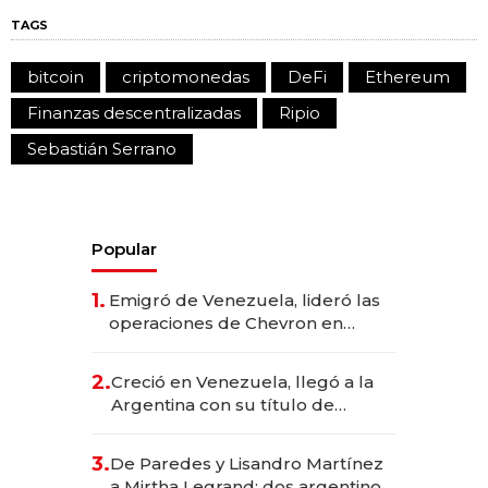
TAGS
bitcoin
criptomonedas
DeFi
Ethereum
Finanzas descentralizadas
Ripio
Sebastián Serrano
Popular
1.
Emigró de Venezuela, lideró las
operaciones de Chevron en
EE.UU. y hoy es la única mujer
CEO en Vaca Muerta
2.
Creció en Venezuela, llegó a la
Argentina con su título de
abogado y construyó un imperio
gastronómico que revoluciona
3.
De Paredes y Lisandro Martínez
las marcas "fast premium"
a Mirtha Legrand: dos argentinos