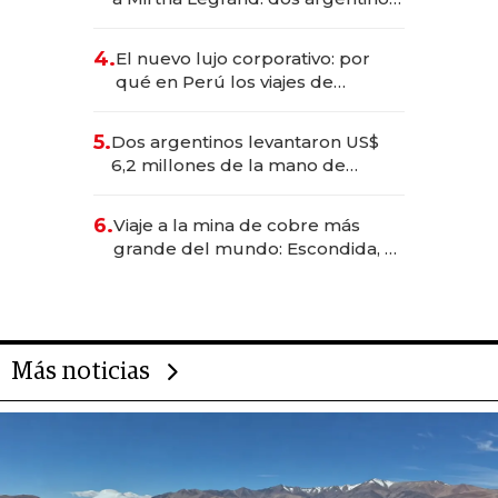
impulsan el negocio del wellness
deportivo y el cuidado corporal
4.
El nuevo lujo corporativo: por
qué en Perú los viajes de
negocios dejan de ser reuniones
para convertirse en experiencias
5.
Dos argentinos levantaron US$
transformadoras
6,2 millones de la mano de
Rauch, Englebienne y Woloski
6.
Viaje a la mina de cobre más
grande del mundo: Escondida, el
gigante chileno que exporta US$
14.000 millones anuales
Más noticias