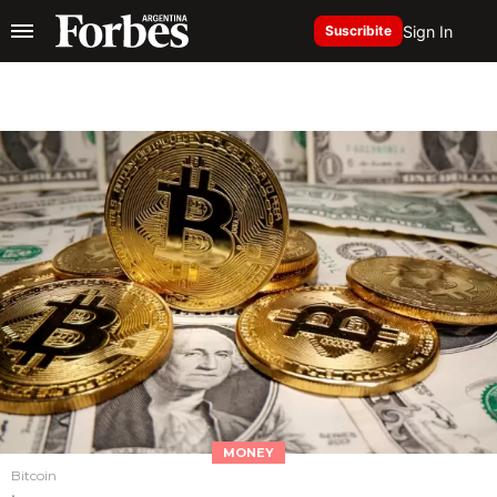
Sign In
Suscribite
MONEY
Bitcoin
.