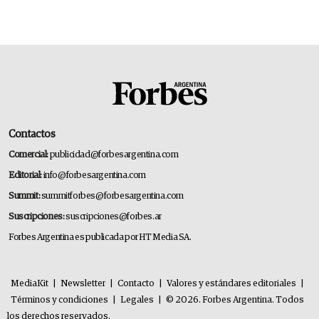
Contactos
Comercial:
publicidad@forbesargentina.com
Editorial:
info@forbesargentina.com
Summit:
summitforbes@forbesargentina.com
Suscripciones:
suscripciones@forbes.ar
Forbes Argentina es publicada por HT Media SA.
MediaKit
|
Newsletter
|
Contacto
|
Valores y estándares editoriales
|
Términos y condiciones
|
Legales
|
© 2026. Forbes Argentina. Todos
los derechos reservados.