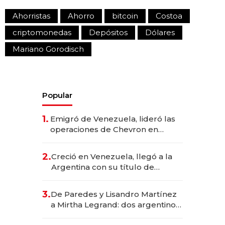
Ahorristas
Ahorro
bitcoin
Costoa
criptomonedas
Depósitos
Dólares
Mariano Gorodisch
Popular
1.
Emigró de Venezuela, lideró las
operaciones de Chevron en
EE.UU. y hoy es la única mujer
CEO en Vaca Muerta
2.
Creció en Venezuela, llegó a la
Argentina con su título de
abogado y construyó un imperio
gastronómico que revoluciona
3.
De Paredes y Lisandro Martínez
las marcas "fast premium"
a Mirtha Legrand: dos argentinos
impulsan el negocio del wellness