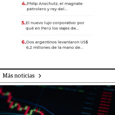
deportivo y el cuidado corporal
4.
Philip Anschutz, el magnate
petrolero y rey del
entretenimiento que va por la
licitación de Tecnópolis junto a
5.
El nuevo lujo corporativo: por
Fénix
qué en Perú los viajes de
negocios dejan de ser reuniones
para convertirse en experiencias
6.
Dos argentinos levantaron US$
transformadoras
6,2 millones de la mano de
Rauch, Englebienne y Woloski
Más noticias