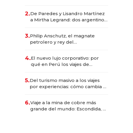
abogado y construyó un imperio
gastronómico que revoluciona
2.
De Paredes y Lisandro Martínez
las marcas "fast premium"
a Mirtha Legrand: dos argentinos
impulsan el negocio del wellness
deportivo y el cuidado corporal
3.
Philip Anschutz, el magnate
petrolero y rey del
entretenimiento que va por la
licitación de Tecnópolis junto a
4.
El nuevo lujo corporativo: por
Fénix
qué en Perú los viajes de
negocios dejan de ser reuniones
para convertirse en experiencias
5.
Del turismo masivo a los viajes
transformadoras
por experiencias: cómo cambia el
negocio de la asistencia al viajero
6.
Viaje a la mina de cobre más
grande del mundo: Escondida, el
gigante chileno que exporta US$
14.000 millones anuales