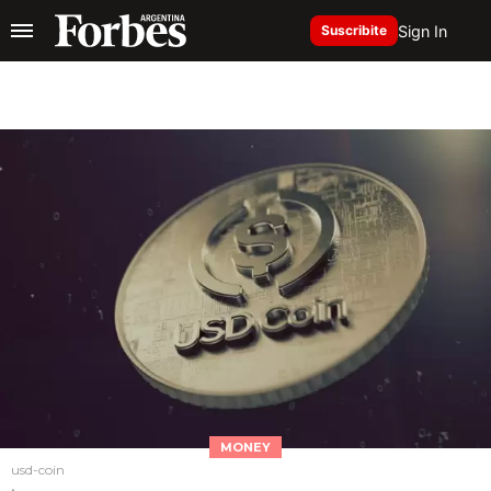
Sign In
Suscribite
MONEY
usd-coin
.