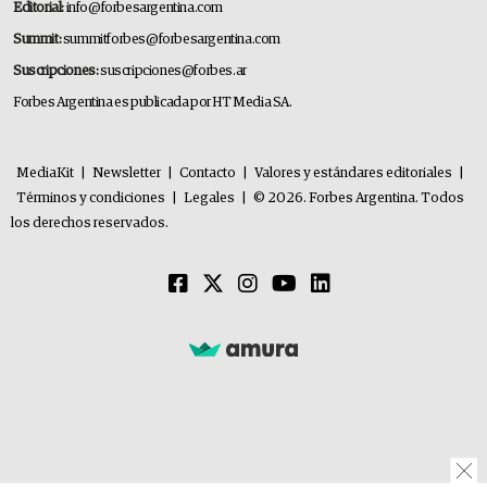
Editorial:
info@forbesargentina.com
Summit:
summitforbes@forbesargentina.com
Suscripciones:
suscripciones@forbes.ar
Forbes Argentina es publicada por HT Media SA.
MediaKit
|
Newsletter
|
Contacto
|
Valores y estándares editoriales
|
Términos y condiciones
|
Legales
|
© 2026. Forbes Argentina. Todos
los derechos reservados.