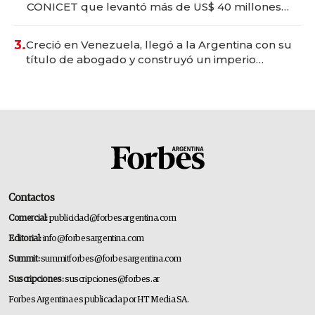
CONICET que levantó más de US$ 40 millones
para fundar startups biotech
3.
Creció en Venezuela, llegó a la Argentina con su
título de abogado y construyó un imperio
gastronómico que revoluciona las marcas "fast
premium"
Contactos
Comercial:
publicidad@forbesargentina.com
Editorial:
info@forbesargentina.com
Summit:
summitforbes@forbesargentina.com
Suscripciones:
suscripciones@forbes.ar
Forbes Argentina es publicada por HT Media SA.