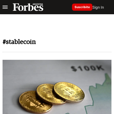
Sign In
Suscribite
#stablecoin