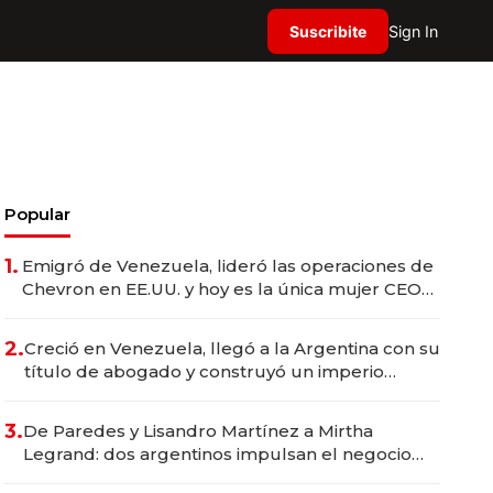
Suscribite
Sign In
Popular
1.
Emigró de Venezuela, lideró las operaciones de
Chevron en EE.UU. y hoy es la única mujer CEO
en Vaca Muerta
2.
Creció en Venezuela, llegó a la Argentina con su
título de abogado y construyó un imperio
gastronómico que revoluciona las marcas "fast
premium"
3.
De Paredes y Lisandro Martínez a Mirtha
Legrand: dos argentinos impulsan el negocio
del wellness deportivo y el cuidado corporal