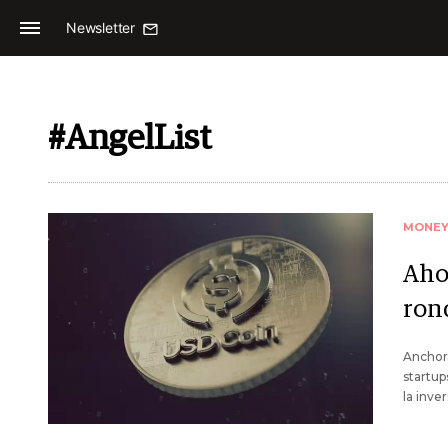
Newsletter
#AngelList
MONE
Aho
ron
Anchora
startup
la inve