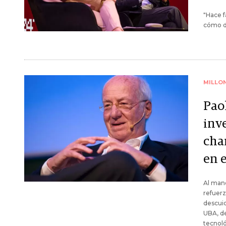
"Hace f
cómo de
MILLO
Pao
inv
cha
en e
Al man
refuerz
descuid
UBA, de
tecnoló