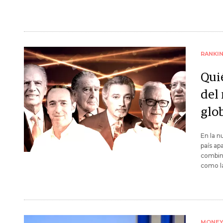
RANKI
Qui
del
glo
En la n
país ap
combina
como la
MONE