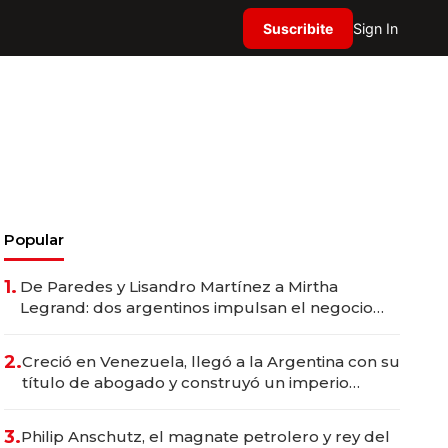
Suscribite
Sign In
Popular
1.
De Paredes y Lisandro Martínez a Mirtha
Legrand: dos argentinos impulsan el negocio
del wellness deportivo y el cuidado corporal
2.
Creció en Venezuela, llegó a la Argentina con su
título de abogado y construyó un imperio
gastronómico que revoluciona las marcas "fast
premium"
3.
Philip Anschutz, el magnate petrolero y rey del