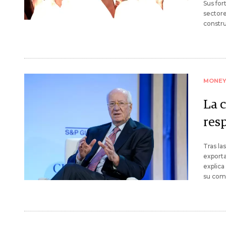
Sus for
sectore
constru
MONE
La c
res
Tras la
exporta
explica
su comp