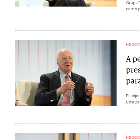
Grupo T
como pr
NEGOC
A pe
pre
par
El obje
Este p
NEGOC