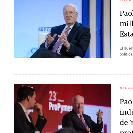
Paol
mill
Est
El dueñ
polític
NEGOC
Pao
indu
de '