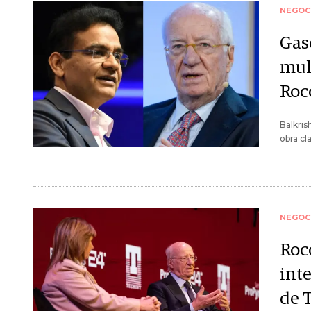
NEGOC
Gas
mul
Roc
Balkri
obra cl
NEGOC
Roc
inte
de 