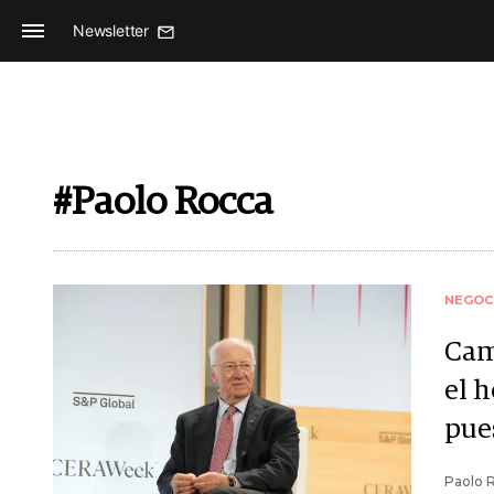
Newsletter
#Paolo Rocca
NEGOC
Cam
el 
pues
Paolo R