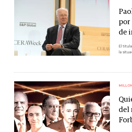
Paol
por
de 
El titu
la situ
MILLO
Qui
del
For