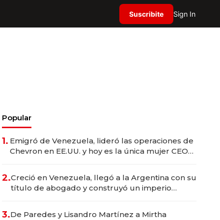
Suscribite
Sign In
Popular
1.
Emigró de Venezuela, lideró las operaciones de
Chevron en EE.UU. y hoy es la única mujer CEO
en Vaca Muerta
2.
Creció en Venezuela, llegó a la Argentina con su
título de abogado y construyó un imperio
gastronómico que revoluciona las marcas "fast
premium"
3.
De Paredes y Lisandro Martínez a Mirtha