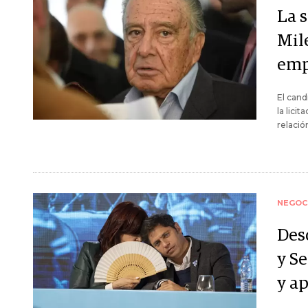
La 
Mil
emp
El cand
la lici
relació
NEGOC
Des
y S
y a