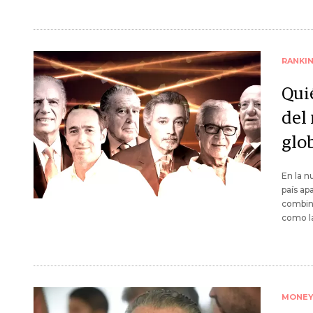
RANKI
Qui
del
glo
En la n
país ap
combina
como la
MONE