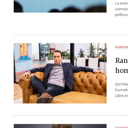
La enti
comunic
polític
RANKI
Ran
hom
Son Ma
Eurneki
Libre e