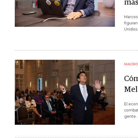
más
Marcos
figuran
Unidos.
MACRO
Cóm
Mel
El econ
combati
gente.