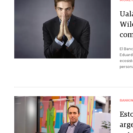
MONE
Ual
Wil
com
El Banc
Eduardo
ecosist
persona
RANKI
Est
arge