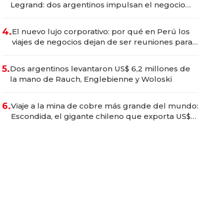
Legrand: dos argentinos impulsan el negocio
del wellness deportivo y el cuidado corporal
4.
El nuevo lujo corporativo: por qué en Perú los
viajes de negocios dejan de ser reuniones para
convertirse en experiencias transformadoras
5.
Dos argentinos levantaron US$ 6,2 millones de
la mano de Rauch, Englebienne y Woloski
6.
Viaje a la mina de cobre más grande del mundo:
Escondida, el gigante chileno que exporta US$
14.000 millones anuales