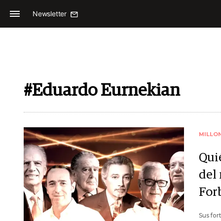
Newsletter
#Eduardo Eurnekian
MILLO
Qui
del
For
Sus for