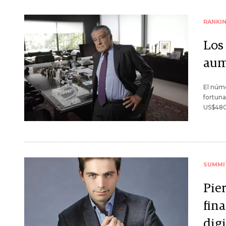
RANKI
Los
aum
El núme
fortuna
US$480
SUMMI
Pier
fin
digi