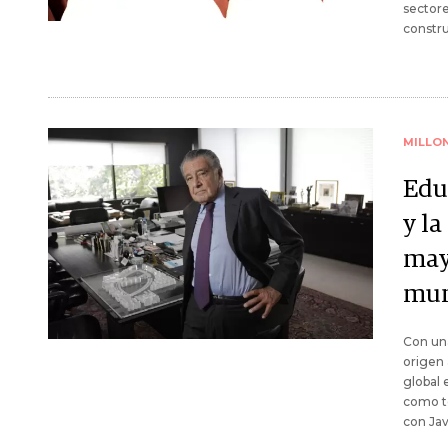
sectore
constru
MILLO
Edu
y la
may
mu
Con una
origen 
global 
como te
con Jav