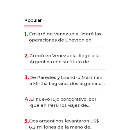
Popular
1.
Emigró de Venezuela, lideró las
operaciones de Chevron en
EE.UU. y hoy es la única mujer
CEO en Vaca Muerta
2.
Creció en Venezuela, llegó a la
Argentina con su título de
abogado y construyó un imperio
gastronómico que revoluciona
3.
De Paredes y Lisandro Martínez
las marcas "fast premium"
a Mirtha Legrand: dos argentinos
impulsan el negocio del wellness
deportivo y el cuidado corporal
4.
El nuevo lujo corporativo: por
qué en Perú los viajes de
negocios dejan de ser reuniones
para convertirse en experiencias
5.
Dos argentinos levantaron US$
transformadoras
6,2 millones de la mano de