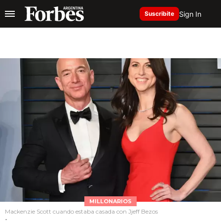
Sign In
Suscribite
MILLONARIOS
Mackenzie Scott cuando estaba casada con Jjeff Bezos
-