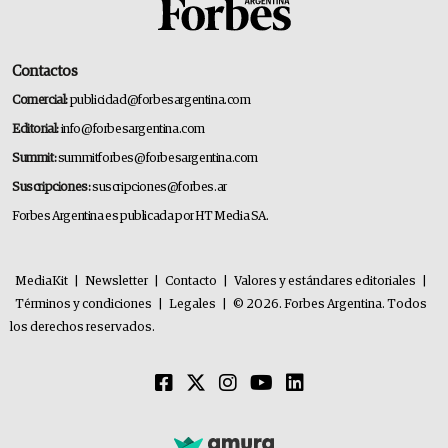
Contactos
Comercial:
publicidad@forbesargentina.com
Editorial:
info@forbesargentina.com
Summit:
summitforbes@forbesargentina.com
Suscripciones:
suscripciones@forbes.ar
Forbes Argentina es publicada por HT Media SA.
MediaKit
|
Newsletter
|
Contacto
|
Valores y estándares editoriales
|
Términos y condiciones
|
Legales
|
© 2026. Forbes Argentina. Todos
los derechos reservados.