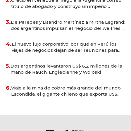
2.
Creció en Venezuela, llegó a la Argentina con su
título de abogado y construyó un imperio
gastronómico que revoluciona las marcas "fast
premium"
3.
De Paredes y Lisandro Martínez a Mirtha Legrand:
dos argentinos impulsan el negocio del wellness
deportivo y el cuidado corporal
4.
El nuevo lujo corporativo: por qué en Perú los
viajes de negocios dejan de ser reuniones para
convertirse en experiencias transformadoras
5.
Dos argentinos levantaron US$ 6,2 millones de la
mano de Rauch, Englebienne y Woloski
6.
Viaje a la mina de cobre más grande del mundo:
Escondida, el gigante chileno que exporta US$
14.000 millones anuales