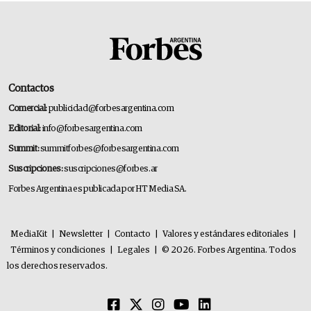
Contactos
Comercial:
publicidad@forbesargentina.com
Editorial:
info@forbesargentina.com
Summit:
summitforbes@forbesargentina.com
Suscripciones:
suscripciones@forbes.ar
Forbes Argentina es publicada por HT Media SA.
MediaKit
|
Newsletter
|
Contacto
|
Valores y estándares editoriales
|
Términos y condiciones
|
Legales
|
© 2026. Forbes Argentina. Todos
los derechos reservados.