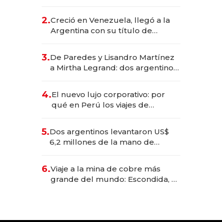
EE.UU. y hoy es la única mujer
CEO en Vaca Muerta
2.
Creció en Venezuela, llegó a la
Argentina con su título de
abogado y construyó un imperio
gastronómico que revoluciona
3.
De Paredes y Lisandro Martínez
las marcas "fast premium"
a Mirtha Legrand: dos argentinos
impulsan el negocio del wellness
deportivo y el cuidado corporal
4.
El nuevo lujo corporativo: por
qué en Perú los viajes de
negocios dejan de ser reuniones
para convertirse en experiencias
5.
Dos argentinos levantaron US$
transformadoras
6,2 millones de la mano de
Rauch, Englebienne y Woloski
6.
Viaje a la mina de cobre más
grande del mundo: Escondida, el
gigante chileno que exporta US$
14.000 millones anuales