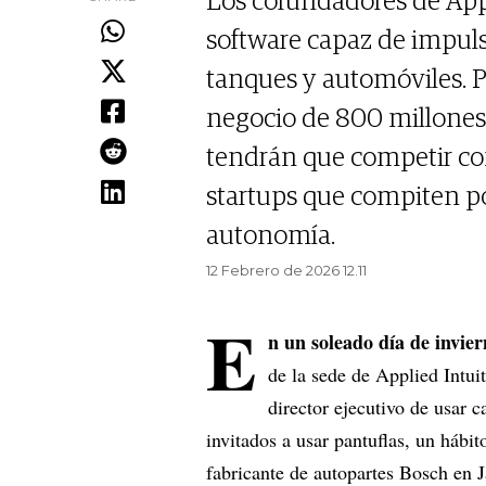
Los cofundadores de Appl
software capaz de impuls
tanques y automóviles. P
negocio de 800 millones 
tendrán que competir con
startups que compiten por
autonomía.
12 Febrero de 2026 12.11
E
n un soleado día de invie
de la sede de Applied Intuit
director ejecutivo de usar c
invitados a usar pantuflas, un hábi
fabricante de autopartes Bosch en 