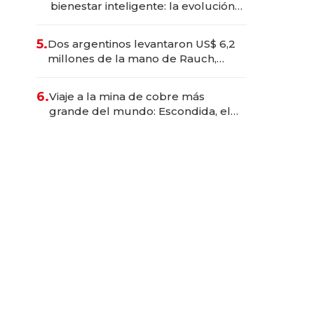
bienestar inteligente: la evolución
de doc24 para transformar a las
organizaciones
5.
Dos argentinos levantaron US$ 6,2
millones de la mano de Rauch,
Englebienne y Woloski
6.
Viaje a la mina de cobre más
grande del mundo: Escondida, el
gigante chileno que exporta US$
14.000 millones anuales