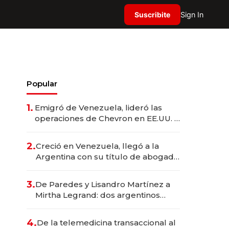
Suscribite
Sign In
Popular
1.
Emigró de Venezuela, lideró las
operaciones de Chevron en EE.UU. y
hoy es la única mujer CEO en Vaca
Muerta
2.
Creció en Venezuela, llegó a la
Argentina con su título de abogado
y construyó un imperio
gastronómico que revoluciona las
3.
De Paredes y Lisandro Martínez a
marcas "fast premium"
Mirtha Legrand: dos argentinos
impulsan el negocio del wellness
deportivo y el cuidado corporal
4.
De la telemedicina transaccional al