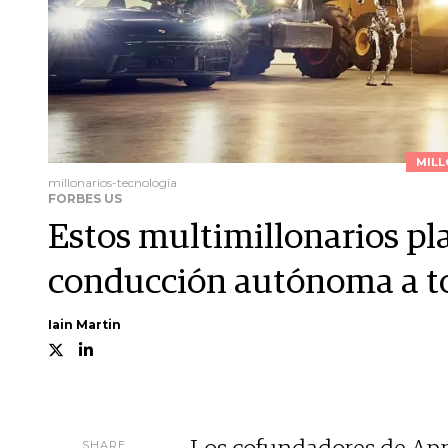
MILL
millonarios-tecnología
FORBES US
Estos multimillonarios pl
conducción autónoma a to
Iain Martin
SHARE