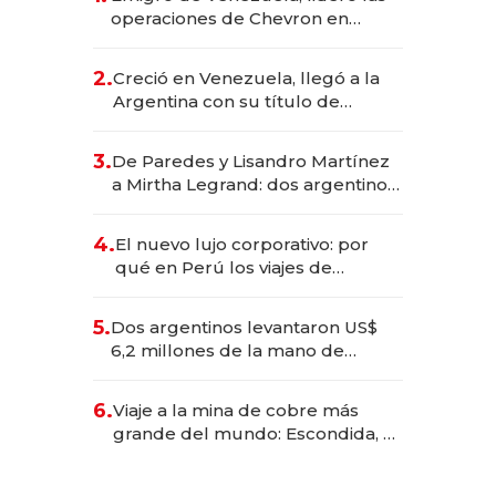
operaciones de Chevron en
EE.UU. y hoy es la única mujer
CEO en Vaca Muerta
2.
Creció en Venezuela, llegó a la
Argentina con su título de
abogado y construyó un imperio
gastronómico que revoluciona
3.
De Paredes y Lisandro Martínez
las marcas "fast premium"
a Mirtha Legrand: dos argentinos
impulsan el negocio del wellness
deportivo y el cuidado corporal
4.
El nuevo lujo corporativo: por
qué en Perú los viajes de
negocios dejan de ser reuniones
para convertirse en experiencias
5.
Dos argentinos levantaron US$
transformadoras
6,2 millones de la mano de
Rauch, Englebienne y Woloski
6.
Viaje a la mina de cobre más
grande del mundo: Escondida, el
gigante chileno que exporta US$
14.000 millones anuales