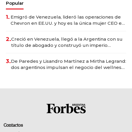
Popular
1.
Emigró de Venezuela, lideró las operaciones de
Chevron en EE.UU. y hoy es la única mujer CEO en
Vaca Muerta
2.
Creció en Venezuela, llegó a la Argentina con su
título de abogado y construyó un imperio
gastronómico que revoluciona las marcas "fast
premium"
3.
De Paredes y Lisandro Martínez a Mirtha Legrand:
dos argentinos impulsan el negocio del wellness
deportivo y el cuidado corporal
Contactos