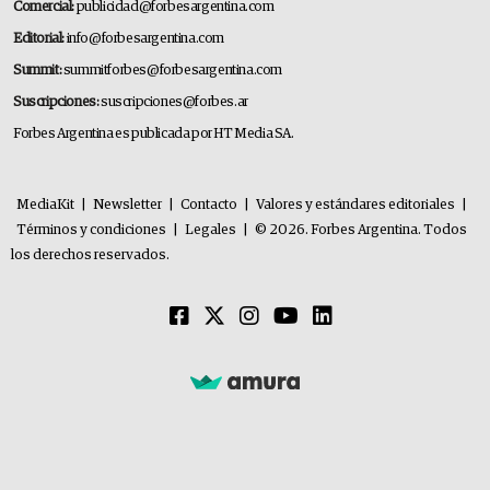
Comercial:
publicidad@forbesargentina.com
Editorial:
info@forbesargentina.com
Summit:
summitforbes@forbesargentina.com
Suscripciones:
suscripciones@forbes.ar
Forbes Argentina es publicada por HT Media SA.
MediaKit
|
Newsletter
|
Contacto
|
Valores y estándares editoriales
|
Términos y condiciones
|
Legales
|
© 2026. Forbes Argentina. Todos
los derechos reservados.