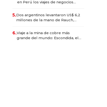
en Perú los viajes de negocios
dejan de ser reuniones para
convertirse en experiencias
5.
Dos argentinos levantaron US$ 6,2
transformadoras
millones de la mano de Rauch,
Englebienne y Woloski
6.
Viaje a la mina de cobre más
grande del mundo: Escondida, el
gigante chileno que exporta US$
14.000 millones anuales