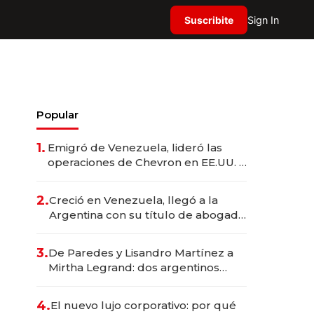
Suscribite
Sign In
Popular
1.
Emigró de Venezuela, lideró las
operaciones de Chevron en EE.UU. y
hoy es la única mujer CEO en Vaca
Muerta
2.
Creció en Venezuela, llegó a la
Argentina con su título de abogado
y construyó un imperio
gastronómico que revoluciona las
3.
De Paredes y Lisandro Martínez a
marcas "fast premium"
Mirtha Legrand: dos argentinos
impulsan el negocio del wellness
deportivo y el cuidado corporal
4.
El nuevo lujo corporativo: por qué