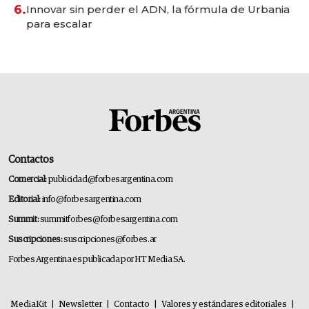
6.
Innovar sin perder el ADN, la fórmula de Urbania
para escalar
Contactos
Comercial:
publicidad@forbesargentina.com
Editorial:
info@forbesargentina.com
Summit:
summitforbes@forbesargentina.com
Suscripciones:
suscripciones@forbes.ar
Forbes Argentina es publicada por HT Media SA.
MediaKit
|
Newsletter
|
Contacto
|
Valores y estándares editoriales
|