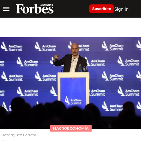
Sign In
Suscribite
MACROECONOMÍA
Rodriguez Larreta
.