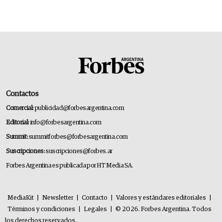
Contactos
Comercial:
publicidad@forbesargentina.com
Editorial:
info@forbesargentina.com
Summit:
summitforbes@forbesargentina.com
Suscripciones:
suscripciones@forbes.ar
Forbes Argentina es publicada por HT Media SA.
MediaKit
|
Newsletter
|
Contacto
|
Valores y estándares editoriales
|
Términos y condiciones
|
Legales
|
© 2026. Forbes Argentina. Todos
los derechos reservados.