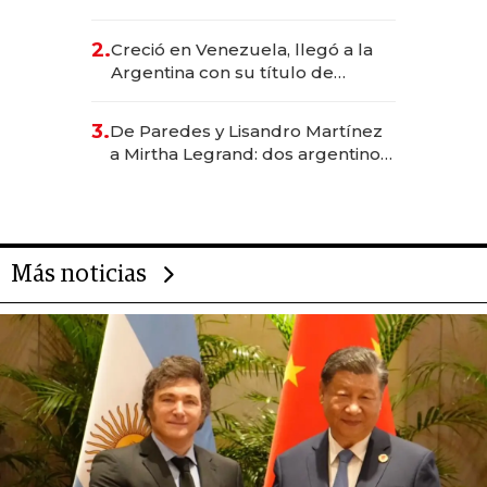
EE.UU. y hoy es la única mujer
CEO en Vaca Muerta
2.
Creció en Venezuela, llegó a la
Argentina con su título de
abogado y construyó un imperio
gastronómico que revoluciona
3.
De Paredes y Lisandro Martínez
las marcas "fast premium"
a Mirtha Legrand: dos argentinos
impulsan el negocio del wellness
deportivo y el cuidado corporal
Más noticias