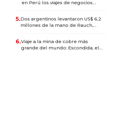
en Perú los viajes de negocios
dejan de ser reuniones para
convertirse en experiencias
5.
Dos argentinos levantaron US$ 6,2
transformadoras
millones de la mano de Rauch,
Englebienne y Woloski
6.
Viaje a la mina de cobre más
grande del mundo: Escondida, el
gigante chileno que exporta US$
14.000 millones anuales