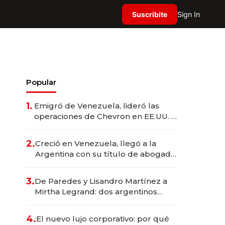
Suscribite
Sign In
Popular
1.
Emigró de Venezuela, lideró las
operaciones de Chevron en EE.UU. y
hoy es la única mujer CEO en Vaca
Muerta
2.
Creció en Venezuela, llegó a la
Argentina con su título de abogado
y construyó un imperio
gastronómico que revoluciona las
3.
De Paredes y Lisandro Martínez a
marcas "fast premium"
Mirtha Legrand: dos argentinos
impulsan el negocio del wellness
deportivo y el cuidado corporal
4.
El nuevo lujo corporativo: por qué