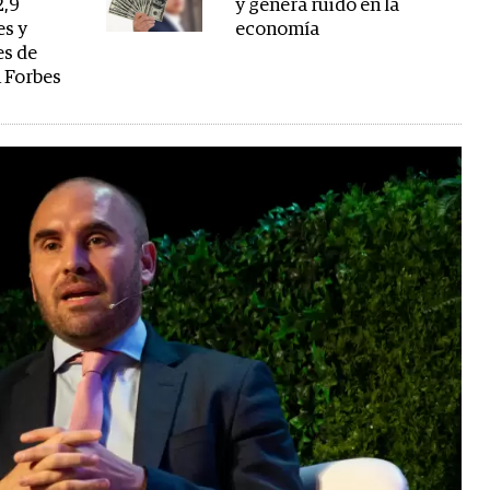
2,9
y genera ruido en la
es y
economía
es de
n Forbes