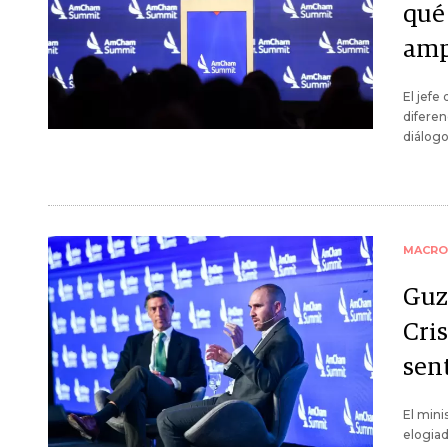
qué
amp
El jefe
diferen
diálogo
MACRO
Guz
Cris
sen
El min
elogiad