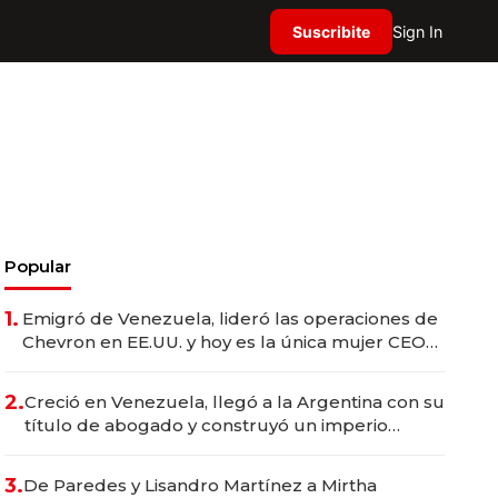
Suscribite
Sign In
Popular
1.
Emigró de Venezuela, lideró las operaciones de
Chevron en EE.UU. y hoy es la única mujer CEO
en Vaca Muerta
2.
Creció en Venezuela, llegó a la Argentina con su
título de abogado y construyó un imperio
gastronómico que revoluciona las marcas "fast
premium"
3.
De Paredes y Lisandro Martínez a Mirtha