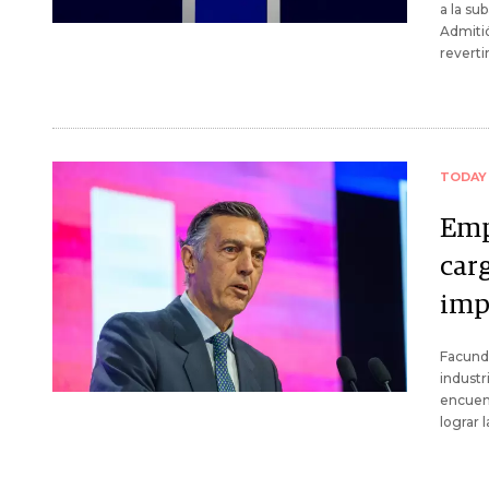
a la su
Admitió
reverti
TODAY
Emp
car
impo
Facund
industr
encuent
lograr 