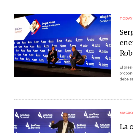
TODAY
Serg
ene
Rob
El pres
propone
debe se
MACRO
La 