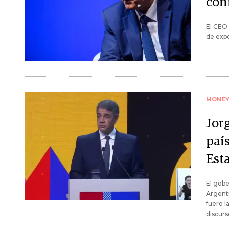
con
El CEO 
de expo
MONE
Jor
país
Est
El gobe
Argenti
fuero l
discurs