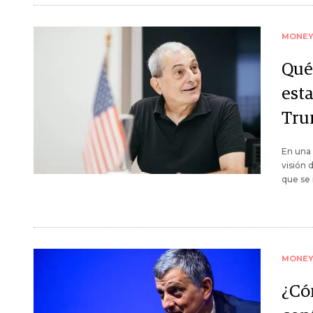
MONE
Qué
est
Tru
En una
visión 
que se 
MONE
¿Có