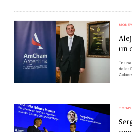
MONE
Ale
un 
En una 
de los 
Gobiern
TODAY
Ser