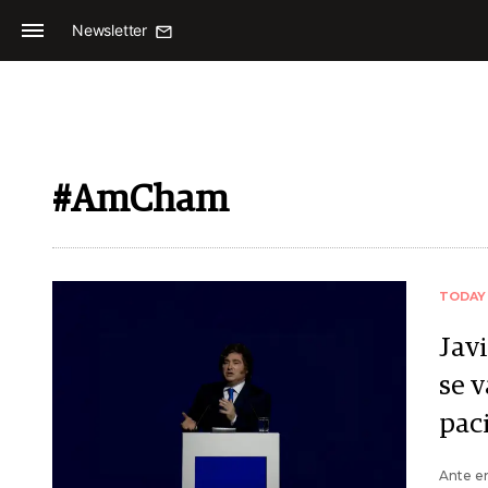
Newsletter
#AmCham
TODAY
Javi
se 
pac
Ante em