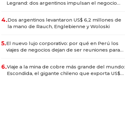
Legrand: dos argentinos impulsan el negocio
del wellness deportivo y el cuidado corporal
4.
Dos argentinos levantaron US$ 6,2 millones de
la mano de Rauch, Englebienne y Woloski
5.
El nuevo lujo corporativo: por qué en Perú los
viajes de negocios dejan de ser reuniones para
convertirse en experiencias transformadoras
6.
Viaje a la mina de cobre más grande del mundo:
Escondida, el gigante chileno que exporta US$
14.000 millones anuales