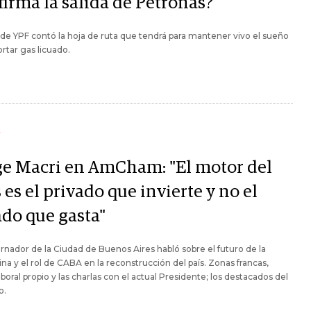
firma la salida de Petronas?
de YPF contó la hoja de ruta que tendrá para mantener vivo el sueño
rtar gas licuado.
Y
ge Macri en AmCham: "El motor del
 es el privado que invierte y no el
ado que gasta"
rnador de la Ciudad de Buenos Aires habló sobre el futuro de la
na y el rol de CABA en la reconstrucción del país. Zonas francas,
aboral propio y las charlas con el actual Presidente; los destacados del
o.