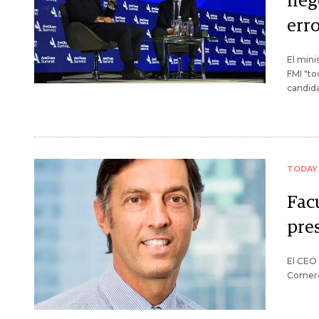
neg
err
El mini
FMI "to
candida
TODAY
Fac
pre
El CEO 
Comerc