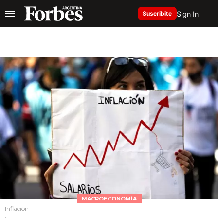
Sign In
Suscribite
MACROECONOMÍA
Inflación
.