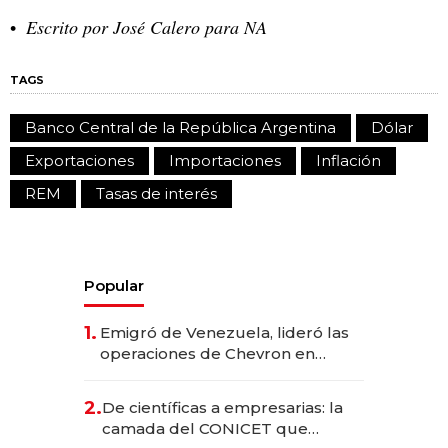
Escrito por José Calero para NA
TAGS
Banco Central de la República Argentina
Dólar
Exportaciones
Importaciones
Inflación
REM
Tasas de interés
Popular
1.
Emigró de Venezuela, lideró las
operaciones de Chevron en
EE.UU. y hoy es la única mujer
CEO en Vaca Muerta
2.
De científicas a empresarias: la
camada del CONICET que