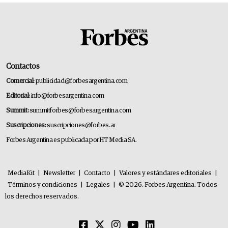
Contactos
Comercial:
publicidad@forbesargentina.com
Editorial:
info@forbesargentina.com
Summit:
summitforbes@forbesargentina.com
Suscripciones:
suscripciones@forbes.ar
Forbes Argentina es publicada por HT Media SA.
MediaKit
|
Newsletter
|
Contacto
|
Valores y estándares editoriales
|
Términos y condiciones
|
Legales
|
© 2026. Forbes Argentina. Todos
los derechos reservados.