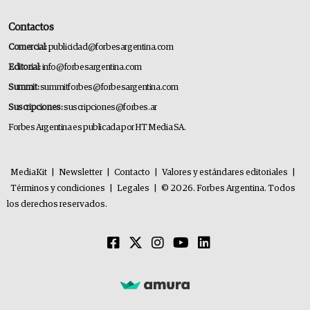
Contactos
Comercial:
publicidad@forbesargentina.com
Editorial:
info@forbesargentina.com
Summit:
summitforbes@forbesargentina.com
Suscripciones:
suscripciones@forbes.ar
Forbes Argentina es publicada por HT Media SA.
MediaKit
|
Newsletter
|
Contacto
|
Valores y estándares editoriales
|
Términos y condiciones
|
Legales
|
© 2026. Forbes Argentina. Todos
los derechos reservados.