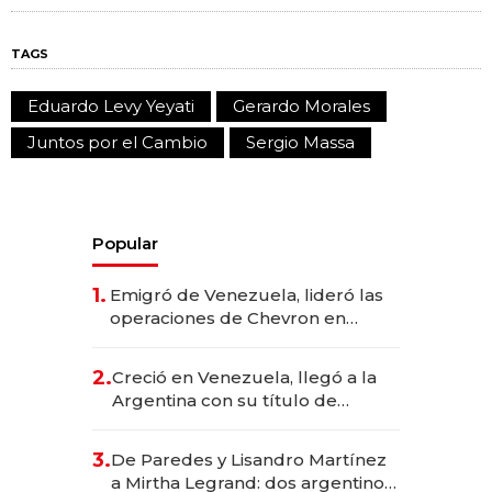
TAGS
Eduardo Levy Yeyati
Gerardo Morales
Juntos por el Cambio
Sergio Massa
Popular
1.
Emigró de Venezuela, lideró las
operaciones de Chevron en
EE.UU. y hoy es la única mujer
CEO en Vaca Muerta
2.
Creció en Venezuela, llegó a la
Argentina con su título de
abogado y construyó un imperio
gastronómico que revoluciona
3.
De Paredes y Lisandro Martínez
las marcas "fast premium"
a Mirtha Legrand: dos argentinos