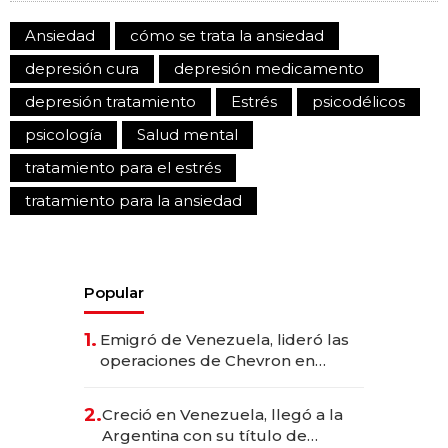
Ansiedad
cómo se trata la ansiedad
depresión cura
depresión medicamento
depresión tratamiento
Estrés
psicodélicos
psicología
Salud mental
tratamiento para el estrés
tratamiento para la ansiedad
Popular
1.
Emigró de Venezuela, lideró las
operaciones de Chevron en
EE.UU. y hoy es la única mujer
CEO en Vaca Muerta
2.
Creció en Venezuela, llegó a la
Argentina con su título de