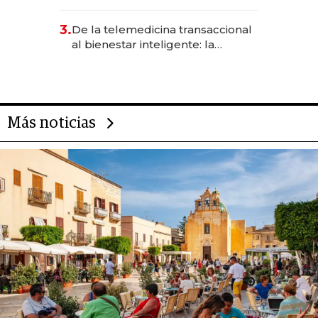
abogado y construyó un imperio
gastronómico que revoluciona
3.
De la telemedicina transaccional
las marcas "fast premium"
al bienestar inteligente: la
evolución de doc24 para
transformar a las organizaciones
Más noticias