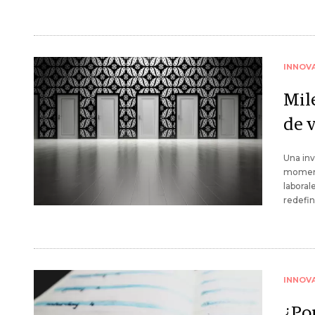
INNOV
Mil
de v
Una inv
momento
laboral
redefin
INNOV
¿Po