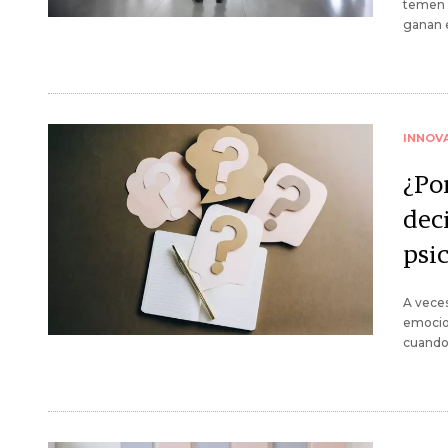
temen d
ganan e
INNOV
¿Po
deci
psi
A veces
emocion
cuando 