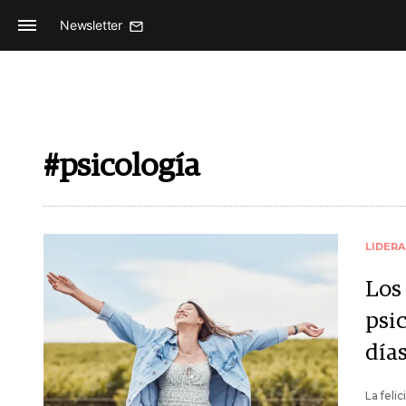
Newsletter
#psicología
LIDER
Los
psic
día
La feli