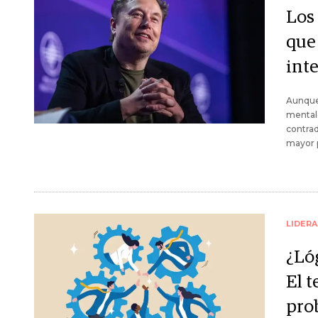
Los
que
inte
Aunque 
mental
contrad
mayor p
LIDER
¿Lóg
El t
pro