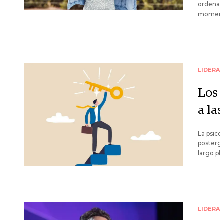
ordenar
moment
LIDER
Los
a la
La psic
posterg
largo p
LIDER