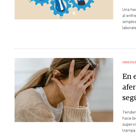
Una he
al enfr
simples
laboral
INNOV
En e
afe
seg
Tendemo
hace bi
supervi
trampa 