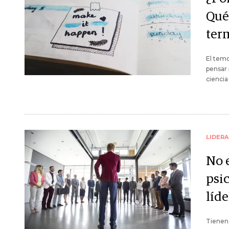
Qué
ter
El temo
pensar 
ciencia
LIDER
No e
psi
líde
Tienen 