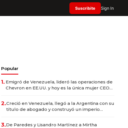
Suscribite
Sign In
Popular
1.
Emigró de Venezuela, lideró las operaciones de
Chevron en EE.UU. y hoy es la única mujer CEO
en Vaca Muerta
2.
Creció en Venezuela, llegó a la Argentina con su
título de abogado y construyó un imperio
gastronómico que revoluciona las marcas "fast
premium"
3.
De Paredes y Lisandro Martínez a Mirtha