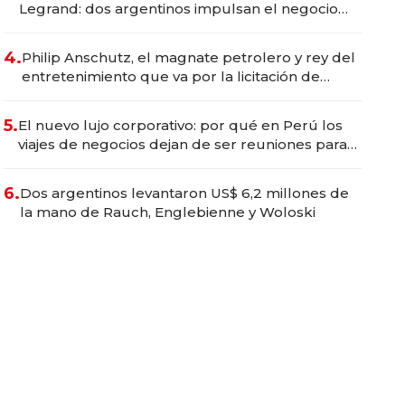
Legrand: dos argentinos impulsan el negocio
del wellness deportivo y el cuidado corporal
4.
Philip Anschutz, el magnate petrolero y rey del
entretenimiento que va por la licitación de
Tecnópolis junto a Fénix
5.
El nuevo lujo corporativo: por qué en Perú los
viajes de negocios dejan de ser reuniones para
convertirse en experiencias transformadoras
6.
Dos argentinos levantaron US$ 6,2 millones de
la mano de Rauch, Englebienne y Woloski