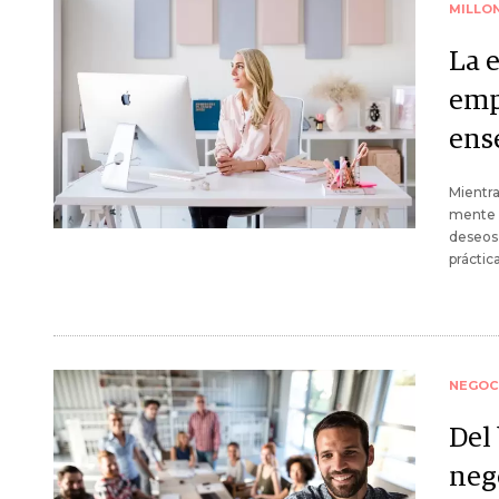
MILLO
La 
emp
ens
Mientra
mente p
deseos 
práctic
NEGOC
Del
nego