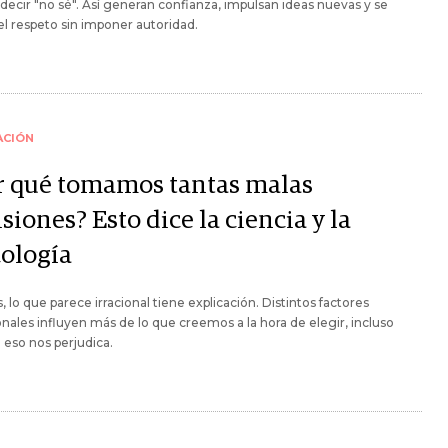
ecir "no sé". Así generan confianza, impulsan ideas nuevas y se
l respeto sin imponer autoridad.
ACIÓN
r qué tomamos tantas malas
siones? Esto dice la ciencia y la
cología
, lo que parece irracional tiene explicación. Distintos factores
ales influyen más de lo que creemos a la hora de elegir, incluso
eso nos perjudica.