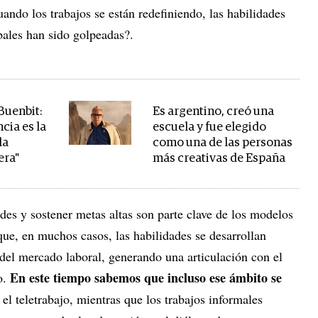
uando los trabajos se están redefiniendo, las habilidades
bales han sido golpeadas?.
 Buenbit:
Es argentino, creó una
cia es la
escuela y fue elegido
la
como una de las personas
era"
más creativas de España
ades y sostener metas altas son parte clave de los modelos
e, en muchos casos, las habilidades se desarrollan
del mercado laboral, generando una articulación con el
En este tiempo sabemos que incluso ese ámbito se
o.
el teletrabajo, mientras que los trabajos informales