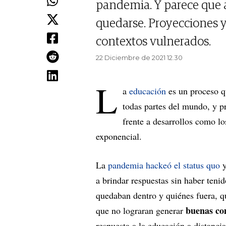
pandemia. Y parece que 
quedarse. Proyecciones y
contextos vulnerados.
22 Diciembre de 2021 12.30
L
a
educación
es un proceso 
todas partes del mundo, y 
frente a desarrollos como lo
exponencial.
La
pandemia hackeó el status quo
y
a brindar respuestas sin haber tenid
quedaban dentro y quiénes fuera, q
buenas com
que no lograran generar
respuesta a la educación a distancia