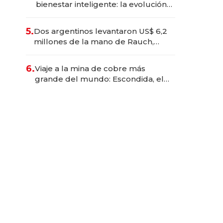
bienestar inteligente: la evolución
de doc24 para transformar a las
organizaciones
5.
Dos argentinos levantaron US$ 6,2
millones de la mano de Rauch,
Englebienne y Woloski
6.
Viaje a la mina de cobre más
grande del mundo: Escondida, el
gigante chileno que exporta US$
14.000 millones anuales