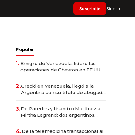
Suscribite
Sign In
Popular
1.
Emigró de Venezuela, lideró las
operaciones de Chevron en EE.UU. y
hoy es la única mujer CEO en Vaca
Muerta
2.
Creció en Venezuela, llegó a la
Argentina con su título de abogado
y construyó un imperio
gastronómico que revoluciona las
3.
De Paredes y Lisandro Martínez a
marcas "fast premium"
Mirtha Legrand: dos argentinos
impulsan el negocio del wellness
deportivo y el cuidado corporal
4.
De la telemedicina transaccional al