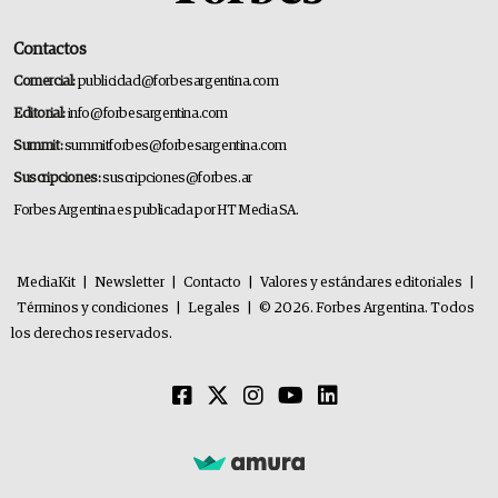
Contactos
Comercial:
publicidad@forbesargentina.com
Editorial:
info@forbesargentina.com
Summit:
summitforbes@forbesargentina.com
Suscripciones:
suscripciones@forbes.ar
Forbes Argentina es publicada por HT Media SA.
MediaKit
|
Newsletter
|
Contacto
|
Valores y estándares editoriales
|
Términos y condiciones
|
Legales
|
© 2026. Forbes Argentina. Todos
los derechos reservados.