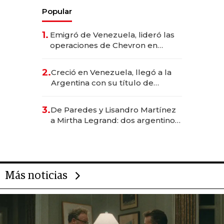
Popular
1.
Emigró de Venezuela, lideró las
operaciones de Chevron en
EE.UU. y hoy es la única mujer
CEO en Vaca Muerta
2.
Creció en Venezuela, llegó a la
Argentina con su título de
abogado y construyó un imperio
gastronómico que revoluciona
3.
De Paredes y Lisandro Martínez
las marcas "fast premium"
a Mirtha Legrand: dos argentinos
impulsan el negocio del wellness
deportivo y el cuidado corporal
Más noticias