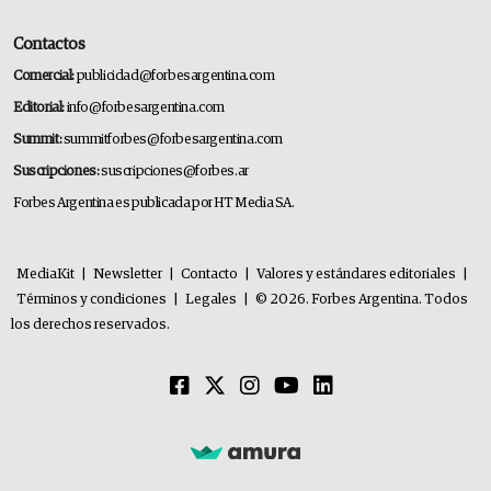
Contactos
Comercial:
publicidad@forbesargentina.com
Editorial:
info@forbesargentina.com
Summit:
summitforbes@forbesargentina.com
Suscripciones:
suscripciones@forbes.ar
Forbes Argentina es publicada por HT Media SA.
MediaKit
|
Newsletter
|
Contacto
|
Valores y estándares editoriales
|
Términos y condiciones
|
Legales
|
© 2026. Forbes Argentina. Todos
los derechos reservados.