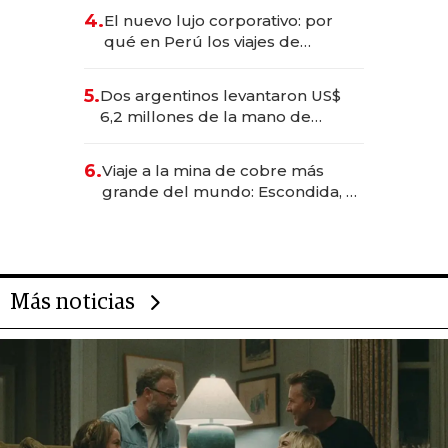
deportivo y el cuidado corporal
4.
El nuevo lujo corporativo: por
qué en Perú los viajes de
negocios dejan de ser reuniones
para convertirse en experiencias
5.
Dos argentinos levantaron US$
transformadoras
6,2 millones de la mano de
Rauch, Englebienne y Woloski
6.
Viaje a la mina de cobre más
grande del mundo: Escondida, el
gigante chileno que exporta US$
14.000 millones anuales
Más noticias