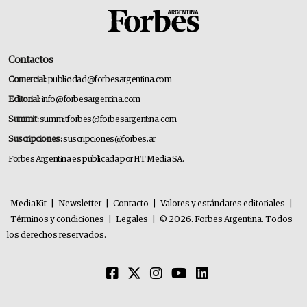
Contactos
Comercial:
publicidad@forbesargentina.com
Editorial:
info@forbesargentina.com
Summit:
summitforbes@forbesargentina.com
Suscripciones:
suscripciones@forbes.ar
Forbes Argentina es publicada por HT Media SA.
MediaKit
|
Newsletter
|
Contacto
|
Valores y estándares editoriales
|
Términos y condiciones
|
Legales
|
© 2026. Forbes Argentina. Todos
los derechos reservados.