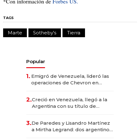
*Con información de
Forbes US.
TAGS
Marte
Sotheby's
Tierra
Popular
1.
Emigró de Venezuela, lideró las
operaciones de Chevron en
EE.UU. y hoy es la única mujer
CEO en Vaca Muerta
2.
Creció en Venezuela, llegó a la
Argentina con su título de
abogado y construyó un imperio
gastronómico que revoluciona
3.
De Paredes y Lisandro Martínez
las marcas "fast premium"
a Mirtha Legrand: dos argentinos
impulsan el negocio del wellness