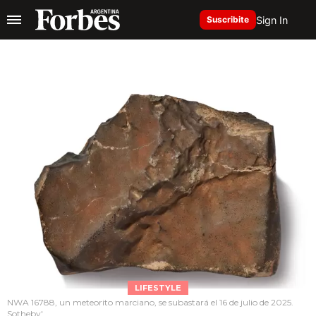
Sign In
Suscribite
LIFESTYLE
NWA 16788, un meteorito marciano, se subastará el 16 de julio de 2025.
Sotheby'