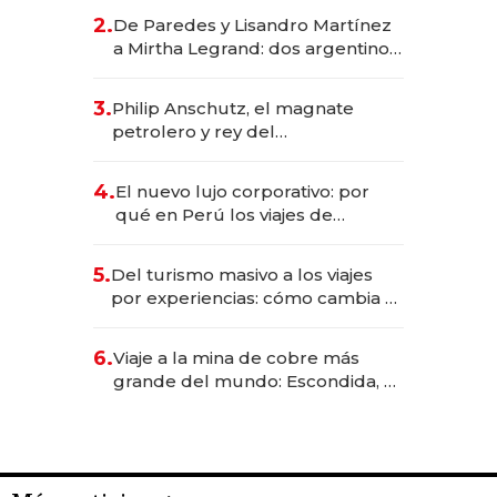
gastronómico que revoluciona
2.
De Paredes y Lisandro Martínez
las marcas "fast premium"
a Mirtha Legrand: dos argentinos
impulsan el negocio del wellness
deportivo y el cuidado corporal
3.
Philip Anschutz, el magnate
petrolero y rey del
entretenimiento que va por la
licitación de Tecnópolis junto a
4.
El nuevo lujo corporativo: por
Fénix
qué en Perú los viajes de
negocios dejan de ser reuniones
para convertirse en experiencias
5.
Del turismo masivo a los viajes
transformadoras
por experiencias: cómo cambia el
negocio de la asistencia al viajero
6.
Viaje a la mina de cobre más
grande del mundo: Escondida, el
gigante chileno que exporta US$
14.000 millones anuales