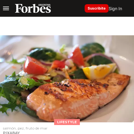
Sign In
Suscribite
LIFESTYLE
salmón, pez, fruto de mar
PIXABAY