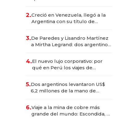
EE.UU. y hoy es la única mujer
CEO en Vaca Muerta
2.
Creció en Venezuela, llegó a la
Argentina con su título de
abogado y construyó un imperio
gastronómico que revoluciona
3.
De Paredes y Lisandro Martínez
las marcas "fast premium"
a Mirtha Legrand: dos argentinos
impulsan el negocio del wellness
deportivo y el cuidado corporal
4.
El nuevo lujo corporativo: por
qué en Perú los viajes de
negocios dejan de ser reuniones
para convertirse en experiencias
5.
Dos argentinos levantaron US$
transformadoras
6,2 millones de la mano de
Rauch, Englebienne y Woloski
6.
Viaje a la mina de cobre más
grande del mundo: Escondida, el
gigante chileno que exporta US$
14.000 millones anuales