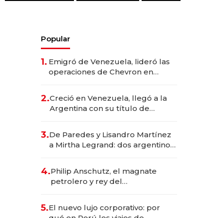
Popular
1.
Emigró de Venezuela, lideró las
operaciones de Chevron en
EE.UU. y hoy es la única mujer
CEO en Vaca Muerta
2.
Creció en Venezuela, llegó a la
Argentina con su título de
abogado y construyó un imperio
gastronómico que revoluciona
3.
De Paredes y Lisandro Martínez
las marcas "fast premium"
a Mirtha Legrand: dos argentinos
impulsan el negocio del wellness
deportivo y el cuidado corporal
4.
Philip Anschutz, el magnate
petrolero y rey del
entretenimiento que va por la
licitación de Tecnópolis junto a
5.
El nuevo lujo corporativo: por
Fénix
qué en Perú los viajes de