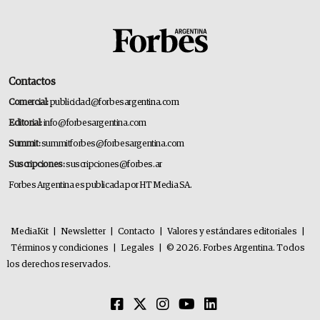
Contactos
Comercial:
publicidad@forbesargentina.com
Editorial:
info@forbesargentina.com
Summit:
summitforbes@forbesargentina.com
Suscripciones:
suscripciones@forbes.ar
Forbes Argentina es publicada por HT Media SA.
MediaKit
|
Newsletter
|
Contacto
|
Valores y estándares editoriales
|
Términos y condiciones
|
Legales
|
© 2026. Forbes Argentina. Todos
los derechos reservados.