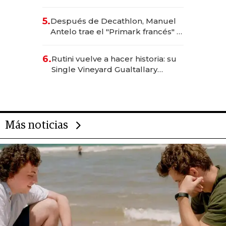
premium y trae una marca
brasileña a la Argentina
5.
Después de Decathlon, Manuel
Antelo trae el "Primark francés" a
la Argentina con una inversión de
US$ 20 millones
6.
Rutini vuelve a hacer historia: su
Single Vineyard Gualtallary
Malbec 2023 fue el mejor vino
argentino en los Decanter 2026
Más noticias