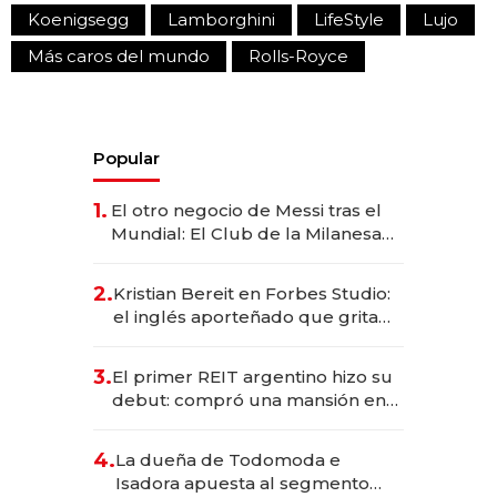
Koenigsegg
Lamborghini
LifeStyle
Lujo
Más caros del mundo
Rolls-Royce
Popular
1.
El otro negocio de Messi tras el
Mundial: El Club de la Milanesa
invierte US$ 6 millones en su
expansión y desembarca en
2.
Kristian Bereit en Forbes Studio:
Europa
el inglés aporteñado que grita
los goles de Argentina y
representa a 35 estrellas
3.
El primer REIT argentino hizo su
globales por USD 200M.
debut: compró una mansión en
Barrio Parque por US$ 3,6
millones
4.
La dueña de Todomoda e
Isadora apuesta al segmento