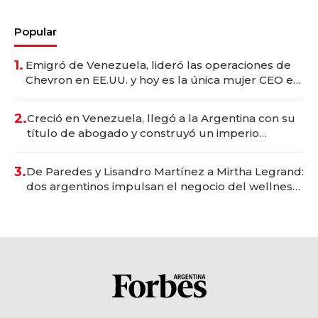
Popular
1.
Emigró de Venezuela, lideró las operaciones de
Chevron en EE.UU. y hoy es la única mujer CEO en
Vaca Muerta
2.
Creció en Venezuela, llegó a la Argentina con su
título de abogado y construyó un imperio
gastronómico que revoluciona las marcas "fast
premium"
3.
De Paredes y Lisandro Martínez a Mirtha Legrand:
dos argentinos impulsan el negocio del wellness
deportivo y el cuidado corporal