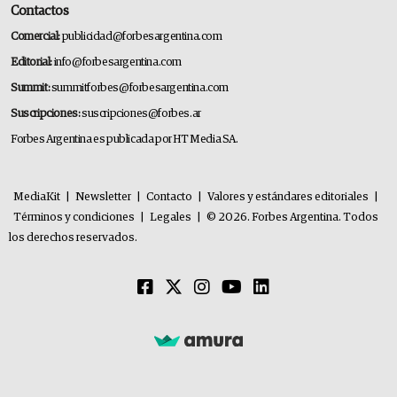
Contactos
Comercial:
publicidad@forbesargentina.com
Editorial:
info@forbesargentina.com
Summit:
summitforbes@forbesargentina.com
Suscripciones:
suscripciones@forbes.ar
Forbes Argentina es publicada por HT Media SA.
MediaKit
|
Newsletter
|
Contacto
|
Valores y estándares editoriales
|
Términos y condiciones
|
Legales
|
© 2026. Forbes Argentina. Todos
los derechos reservados.