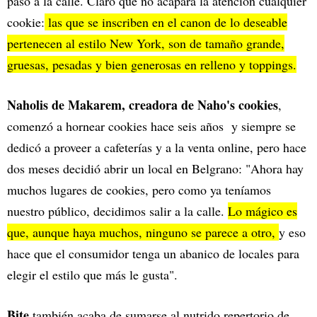
pasó a la calle. Claro que no acapara la atención cualquier
cookie:
las que se inscriben en el canon de lo deseable
pertenecen al estilo New York, son de tamaño grande,
gruesas, pesadas y bien generosas en relleno y toppings.
Naholis de Makarem, creadora de Naho's cookies
,
comenzó a hornear cookies hace seis años y siempre se
dedicó a proveer a cafeterías y a la venta online, pero hace
dos meses decidió abrir un local en Belgrano: "Ahora hay
muchos lugares de cookies, pero como ya teníamos
nuestro público, decidimos salir a la calle.
Lo mágico es
que, aunque haya muchos, ninguno se parece a otro,
y eso
hace que el consumidor tenga un abanico de locales para
elegir el estilo que más le gusta".
Bite
también acaba de sumarse al nutrido repertorio de