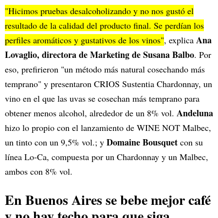
"Hicimos pruebas desalcoholizando y no nos gustó el
resultado de la calidad del producto final. Se perdían los
Ana
perfiles aromáticos y gustativos de los vinos"
, explica
Lovaglio, directora de Marketing de Susana Balbo
. Por
eso, prefirieron "un método más natural cosechando más
temprano" y presentaron CRIOS Sustentia Chardonnay, un
vino en el que las uvas se cosechan más temprano para
Andeluna
obtener menos alcohol, alrededor de un 8% vol.
hizo lo propio con el lanzamiento de WINE NOT Malbec,
Domaine Bousquet
un tinto con un 9,5% vol.; y
con su
línea Lo-Ca, compuesta por un Chardonnay y un Malbec,
ambos con 8% vol.
En Buenos Aires se bebe mejor café
y no hay techo para que siga