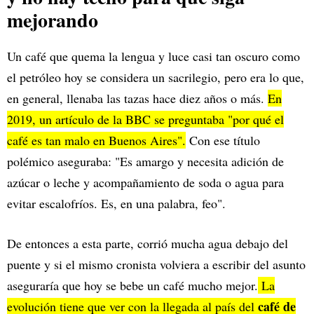
mejorando
Un café que quema la lengua y luce casi tan oscuro como
el petróleo hoy se considera un sacrilegio, pero era lo que,
en general, llenaba las tazas hace diez años o más.
En
2019, un artículo de la BBC se preguntaba "por qué el
café es tan malo en Buenos Aires".
Con ese título
polémico aseguraba: "Es amargo y necesita adición de
azúcar o leche y acompañamiento de soda o agua para
evitar escalofríos. Es, en una palabra, feo".
De entonces a esta parte, corrió mucha agua debajo del
puente y si el mismo cronista volviera a escribir del asunto
aseguraría que hoy se bebe un café mucho mejor.
La
café de
evolución tiene que ver con
la llegada al país del