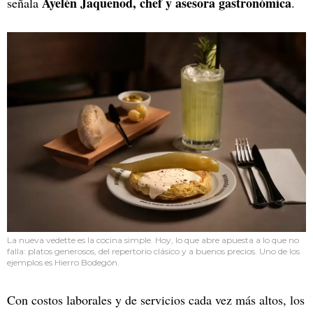
Ayelén Jaquenod, chef y asesora gastronómica
señala
.
La nueva vedette es la cocina simple. Hoy, lo que abre apuesta a lo que no
falla: platos generosos, del repertorio clásico y a buenos precios. Uno de los
ejemplos es Hierro Bodegón.
Con costos laborales y de servicios cada vez más altos, los