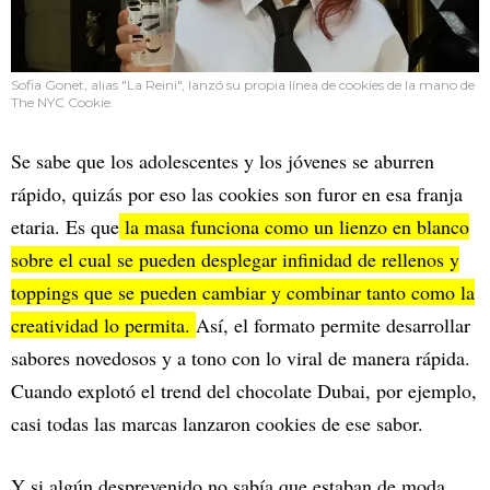
Sofia Gonet, alias "La Reini", lanzó su propia línea de cookies de la mano de
The NYC Cookie.
Se sabe que los adolescentes y los jóvenes se aburren
rápido, quizás por eso las cookies son furor en esa franja
etaria. Es que
la masa funciona como un lienzo en blanco
sobre el cual se pueden desplegar infinidad de rellenos y
toppings que se pueden cambiar y combinar tanto como la
creatividad lo permita.
Así, el formato permite desarrollar
sabores novedosos y a tono con lo viral de manera rápida.
Cuando explotó el trend del chocolate Dubai, por ejemplo,
casi todas las marcas lanzaron cookies de ese sabor.
Y si algún desprevenido no sabía que estaban de moda,