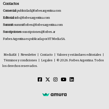
Contactos
Comercial:
publicidad@forbesargentina.com
Editorial:
info@forbesargentina.com
Summit:
summitforbes@forbesargentina.com
Suscripciones:
suscripciones@forbes.ar
Forbes Argentina es publicada por HT Media SA.
MediaKit
|
Newsletter
|
Contacto
|
Valores y estándares editoriales
|
Términos y condiciones
|
Legales
|
© 2026. Forbes Argentina. Todos
los derechos reservados.