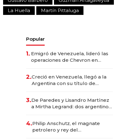
Gustavo Barbero
Guzmán Artagaveytia
La Huella
Martín Pittaluga
Popular
1.
Emigró de Venezuela, lideró las
operaciones de Chevron en
EE.UU. y hoy es la única mujer
CEO en Vaca Muerta
2.
Creció en Venezuela, llegó a la
Argentina con su título de
abogado y construyó un imperio
gastronómico que revoluciona
3.
De Paredes y Lisandro Martínez
las marcas "fast premium"
a Mirtha Legrand: dos argentinos
impulsan el negocio del wellness
deportivo y el cuidado corporal
4.
Philip Anschutz, el magnate
petrolero y rey del
entretenimiento que va por la