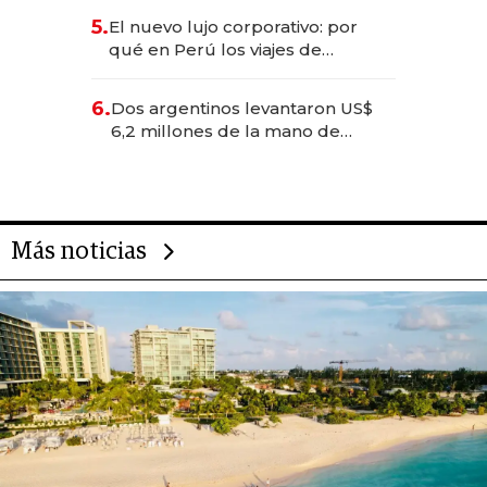
licitación de Tecnópolis junto a
5.
El nuevo lujo corporativo: por
Fénix
qué en Perú los viajes de
negocios dejan de ser reuniones
para convertirse en experiencias
6.
Dos argentinos levantaron US$
transformadoras
6,2 millones de la mano de
Rauch, Englebienne y Woloski
Más noticias