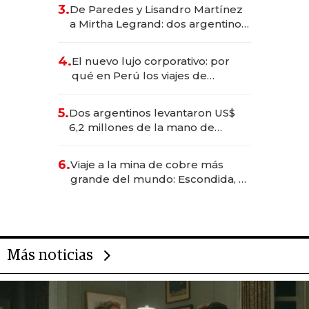
gastronómico que revoluciona
3.
De Paredes y Lisandro Martínez
las marcas "fast premium"
a Mirtha Legrand: dos argentinos
impulsan el negocio del wellness
deportivo y el cuidado corporal
4.
El nuevo lujo corporativo: por
qué en Perú los viajes de
negocios dejan de ser reuniones
para convertirse en experiencias
5.
Dos argentinos levantaron US$
transformadoras
6,2 millones de la mano de
Rauch, Englebienne y Woloski
6.
Viaje a la mina de cobre más
grande del mundo: Escondida, el
gigante chileno que exporta US$
14.000 millones anuales
Más noticias