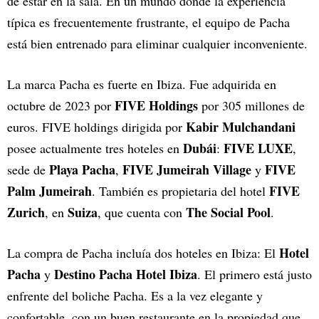
de estar en la sala. En un mundo donde la experiencia
típica es frecuentemente frustrante, el equipo de Pacha
está bien entrenado para eliminar cualquier inconveniente.
La marca Pacha es fuerte en Ibiza. Fue adquirida en
FIVE Holdings
octubre de 2023 por
por 305 millones de
Kabir Mulchandani
euros. FIVE holdings dirigida por
Dubái
FIVE LUXE
posee actualmente tres hoteles en
:
,
Playa Pacha
FIVE Jumeirah Village
FIVE
sede de
,
y
Palm Jumeirah
FIVE
. También es propietaria del hotel
Zurich
Suiza
The Social Pool
, en
, que cuenta con
.
Hotel
La compra de Pacha incluía dos hoteles en Ibiza: El
Pacha
Destino Pacha Hotel Ibiza
y
. El primero está justo
enfrente del boliche Pacha. Es a la vez elegante y
confortable, con un buen restaurante en la propiedad que