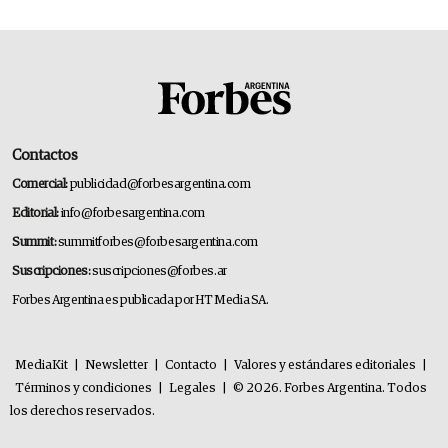
Contactos
Comercial:
publicidad@forbesargentina.com
Editorial:
info@forbesargentina.com
Summit:
summitforbes@forbesargentina.com
Suscripciones:
suscripciones@forbes.ar
Forbes Argentina es publicada por HT Media SA.
MediaKit
|
Newsletter
|
Contacto
|
Valores y estándares editoriales
|
Términos y condiciones
|
Legales
|
© 2026. Forbes Argentina. Todos
los derechos reservados.