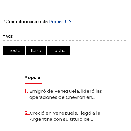
*Con información de
Forbes US
.
TAGS
Fiesta
Ibiza
Pacha
Popular
1.
Emigró de Venezuela, lideró las
operaciones de Chevron en
EE.UU. y hoy es la única mujer
CEO en Vaca Muerta
2.
Creció en Venezuela, llegó a la
Argentina con su título de
abogado y construyó un imperio