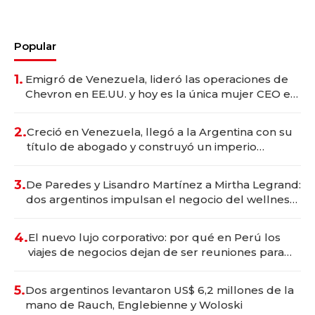
Popular
1.
Emigró de Venezuela, lideró las operaciones de
Chevron en EE.UU. y hoy es la única mujer CEO en
Vaca Muerta
2.
Creció en Venezuela, llegó a la Argentina con su
título de abogado y construyó un imperio
gastronómico que revoluciona las marcas "fast
premium"
3.
De Paredes y Lisandro Martínez a Mirtha Legrand:
dos argentinos impulsan el negocio del wellness
deportivo y el cuidado corporal
4.
El nuevo lujo corporativo: por qué en Perú los
viajes de negocios dejan de ser reuniones para
convertirse en experiencias transformadoras
5.
Dos argentinos levantaron US$ 6,2 millones de la
mano de Rauch, Englebienne y Woloski