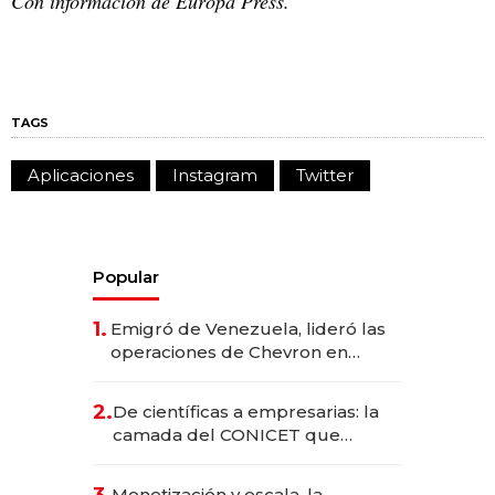
Con información de Europa Press.
TAGS
Aplicaciones
Instagram
Twitter
Popular
1.
Emigró de Venezuela, lideró las
operaciones de Chevron en
EE.UU. y hoy es la única mujer
CEO en Vaca Muerta
2.
De científicas a empresarias: la
camada del CONICET que
levantó más de US$ 40 millones
para fundar startups biotech
3.
Monetización y escala, la