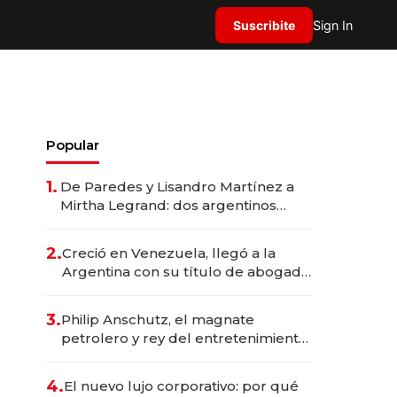
Suscribite
Sign In
Popular
1.
De Paredes y Lisandro Martínez a
Mirtha Legrand: dos argentinos
impulsan el negocio del wellness
deportivo y el cuidado corporal
2.
Creció en Venezuela, llegó a la
Argentina con su título de abogado
y construyó un imperio
gastronómico que revoluciona las
3.
Philip Anschutz, el magnate
marcas "fast premium"
petrolero y rey del entretenimiento
que va por la licitación de
Tecnópolis junto a Fénix
4.
El nuevo lujo corporativo: por qué