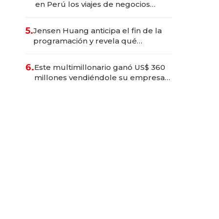
en Perú los viajes de negocios
dejan de ser reuniones para
convertirse en experiencias
5.
Jensen Huang anticipa el fin de la
transformadoras
programación y revela qué
aprender para trabajar con IA
6.
Este multimillonario ganó US$ 360
millones vendiéndole su empresa
de psicodélicos a Eli Lilly