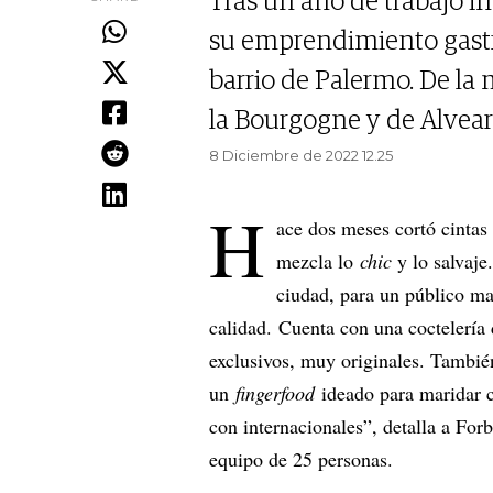
Tras un año de trabajo i
su emprendimiento gastr
barrio de Palermo. De la
la Bourgogne y de Alvear 
8 Diciembre de 2022 12.25
H
ace dos meses cortó cintas
mezcla lo
chic
y lo salvaje
ciudad, para un público ma
calidad. Cuenta con una coctelería 
exclusivos, muy originales. Tambié
un
fingerfood
ideado para maridar c
con internacionales”, detalla a For
equipo de 25 personas.