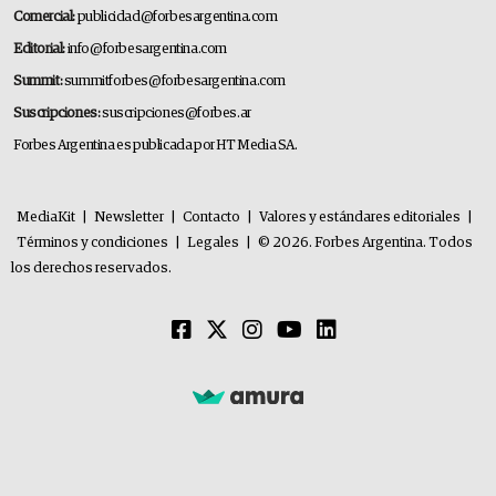
Comercial:
publicidad@forbesargentina.com
Editorial:
info@forbesargentina.com
Summit:
summitforbes@forbesargentina.com
Suscripciones:
suscripciones@forbes.ar
Forbes Argentina es publicada por HT Media SA.
MediaKit
|
Newsletter
|
Contacto
|
Valores y estándares editoriales
|
Términos y condiciones
|
Legales
|
© 2026. Forbes Argentina. Todos
los derechos reservados.