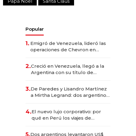
Papá Noel
Santa Claus
Popular
1.
Emigró de Venezuela, lideró las
operaciones de Chevron en
EE.UU. y hoy es la única mujer
CEO en Vaca Muerta
2.
Creció en Venezuela, llegó a la
Argentina con su título de
abogado y construyó un imperio
gastronómico que revoluciona
3.
De Paredes y Lisandro Martínez
las marcas "fast premium"
a Mirtha Legrand: dos argentinos
impulsan el negocio del wellness
deportivo y el cuidado corporal
4.
El nuevo lujo corporativo: por
qué en Perú los viajes de
negocios dejan de ser reuniones
para convertirse en experiencias
5.
Dos argentinos levantaron US$